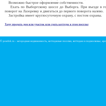
Возможно быстрое оформление собственности.
Ехать по Выборгскому шоссе до Выборга. При въезде в го
поворот на Лазоревку и двигаться до первого поворота налево.
Застройка имеет круглосуточную охрану, с постом охраны.
Хочу продать дом или участок или сдать коттедж в этом поселке
©
poselok.ru - загородная недвижимость, коттеджные поселки, коттеджи в подмосковье, ар