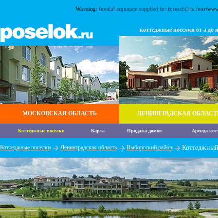
Warning
: Invalid argument supplied for foreach() in
/var/www
коттеджные поселки от а до 
МОСКОВСКАЯ ОБЛАСТЬ
ЛЕНИНГРАДСКАЯ ОБЛАСТ
Коттеджные поселки
Карта
Продажа домов
Аренда кот
Коттеджные поселки
Ленинградская область
Выборгский район
Коттеджный