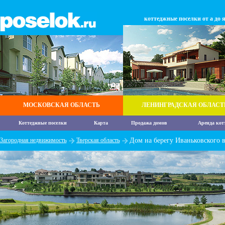
коттеджные поселки от а до 
МОСКОВСКАЯ ОБЛАСТЬ
ЛЕНИНГРАДСКАЯ ОБЛАСТ
Коттеджные поселки
Карта
Продажа домов
Аренда кот
Загородная недвижимость
Тверская область
Дом на берегу Иваньковского