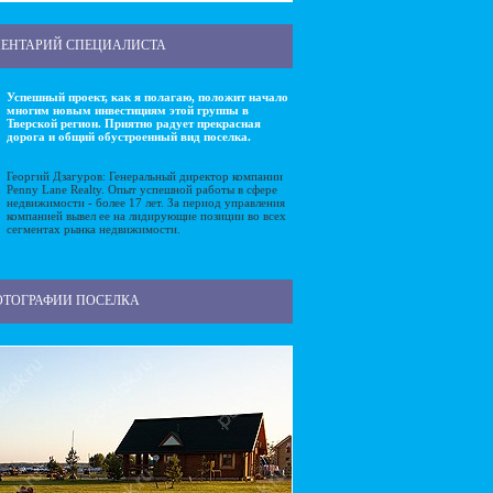
ЕНТАРИЙ СПЕЦИАЛИСТА
Успешный проект, как я полагаю, положит начало
многим новым инвестициям этой группы в
Тверской регион. Приятно радует прекрасная
дорога и общий обустроенный вид поселка.
Георгий Дзагуров: Генеральный директор компании
Penny Lane Realty. Опыт успешной работы в сфере
недвижимости - более 17 лет. За период управления
компанией вывел ее на лидирующие позиции во всех
сегментах рынка недвижимости.
ОТОГРАФИИ ПОСЕЛКА