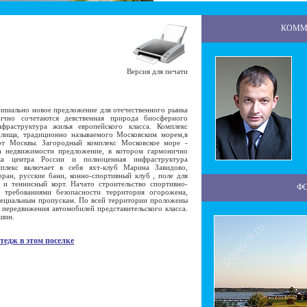
КОММ
Версия для печати
пиально новое предложение для отечественного рынка
ично сочетаются девственная природа биосферного
фраструктура жилья европейского класса. Комплекс
илища, традиционно называемого Московским морем,в
от Москвы. Загородный комплекс Московское море -
а недвижимости предложение, в котором гармонично
ка центра России и полноценная инфраструктура
мплекс включает в себя яхт-клуб Марина Завидово,
оран, русские бани, конно-спортивный клуб , поле для
 и теннисный корт. Начато строительство спортивно-
Ф
с требованиями безопасности территория огорожена,
специальным пропускам. По всей территории проложены
передвижения автомобилей представительского класса.
ашин.
тедж в этом поселке