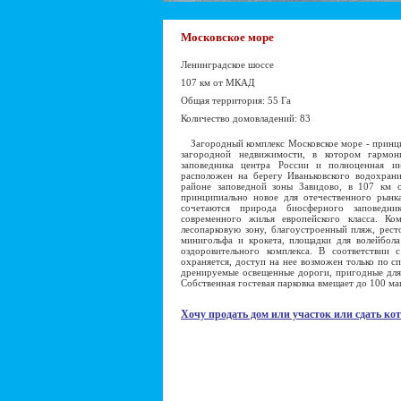
Московское море
Ленинградское шоссе
107 км от МКАД
Общая территория: 55 Га
Количество домовладений: 83
Загородный комплекс Московское море - принци
загородной недвижимости, в котором гармон
заповедника центра России и полноценная ин
расположен на берегу Иваньковского водохран
районе заповедной зоны Завидово, в 107 км 
принципиально новое для отечественного рынк
сочетаются природа биосферного заповедни
современного жилья европейского класса. Ко
лесопарковую зону, благоустроенный пляж, рест
минигольфа и крокета, площадки для волейбола
оздоровительного комплекса. В соответствии 
охраняется, доступ на нее возможен только по 
дренируемые освещенные дороги, пригодные для 
Собственная гостевая парковка вмещает до 100 м
Хочу продать дом или участок или сдать кот