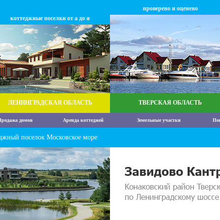
проверено и оценено
коттеджные поселки от а до я
ЛЕНИНГРАДСКАЯ ОБЛАСТЬ
ТВЕРСКАЯ ОБЛАСТЬ
родажа домов
Аренда коттеджей
Земельные участки
По
джный поселок Московское море