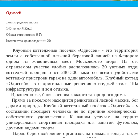
Одиссей
Ленинградское шоссе
145 км от МКАД
Общая территория: 6 Га
Количество домовладений: 20
Клубный коттеджный посёлок «Одиссей» - это территория 
земли с собственной пляжной береговой линией на Федоров
одном из живописных мест Московского моря. На ог
охраняемом участке удобно расположились 20 уютных отде
коттеджей площадью от 280-300 кв.м со всеми удобствам
коттеджу пристроен гараж на один автомобиль. Клубный котте
«Одиссей» - это оригинальные решения коттеджей стиле "Ша
инфраструктуры и зон отдыха.
И, конечно же, баня - основа каждого загородного дома.
Прямо за поселком находится реликтовый лесной массив, бо
дарами природы. Клубный коттеджный посёлок «Одиссей» - м
состязаний посещает человека не по причине коммерческих
собственного удовольствия. К вашим услугам на террит
универсальная спортивная площадка для занятий футболом
другими видами спорта.
Вдоль береговой линии организована пляжная зона, а так ж