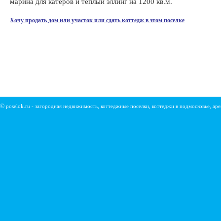
марина для катеров и теплый эллинг на 1200 кв.м.
Хочу продать дом или участок или сдать коттедж в этом поселке
©
poselok.ru - загородная недвижимость, коттеджные поселки, коттеджи в подмосковье, ар