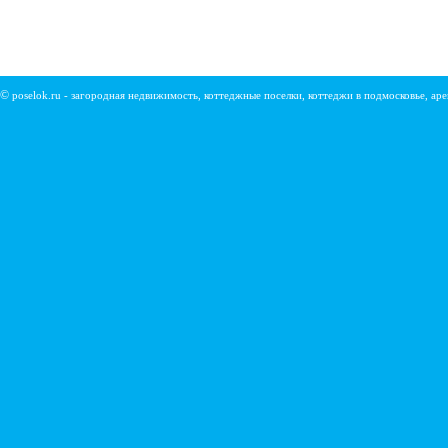
©
poselok.ru - загородная недвижимость, коттеджные поселки, коттеджи в подмосковье, ар