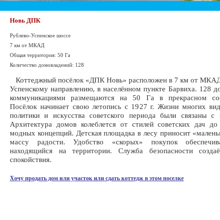
Новь ДПК
Рублево-Успенское шоссе
7 км от МКАД
Общая территория: 50 Га
Количество домовладений: 128
Коттеджный посёлок «ДПК Новь» расположен в 7 км от МКАД
Успенскому направлению, в населённом пункте Барвиха. 128 д
коммуникациями размещаются на 50 Га в прекрасном со
Посёлок начинает свою летопись с 1927 г. Жизни многих ви
политики и искусства советского периода были связаны с 
Архитектура домов колеблется от стилей советских дач до
модных концепций. Детская площадка в лесу приносит «мален
массу радости. Удобство «скорых» покупок обеспечива
находящийся на территории. Служба безопасности созда
спокойствия.
Хочу продать дом или участок или сдать коттедж в этом поселке