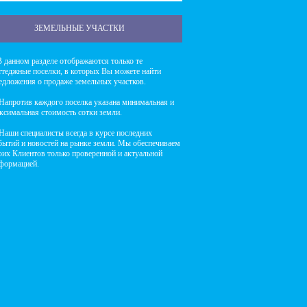
ЗЕМЕЛЬНЫЕ УЧАСТКИ
данном разделе отображаются только те
ттеджные поселки, в которых Вы можете найти
едложения о продаже земельных участков.
против каждого поселка указана минимальная и
ксимальная стоимость сотки земли.
ши специалисты всегда в курсе последних
бытий и новостей на рынке земли. Мы обеспечиваем
оих Клиентов только проверенной и актуальной
формацией.