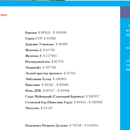
елках
В 
ко
Березки
: $ 89'618 - $ 104'990
пр
Горки-2 СТ
: $ 33'980
На
Дарьино-Успенское
: $ 48'000
ма
Жуковка-2
: $ 61'782
Жуковка-4
: $ 127'065
На
со
Изумрудный век
: $ 82'376
св
Ландшафт
: $ 187'164
ин
Лесной простор премиум
: $ 42'165
Любушкин Хутор
: $ 106'893
Николино
: $ 58'261 - $ 80'000
Новь ДПК
: $ 80'317 - $ 94'046
Сады Майендорф (Санаторий Барвиха)
: $ 300'057
Сосновый бор (Николина Гора)
: $ 90'614 - $ 100'000
Чигасово
: $ 24'147
Пансионат Петрово-Дальнее
: $ 78'258 - $ 150'854