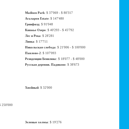
Madison Park
: $ 37'069 - $ 80'317
Агаларов Estate
: $ 147'480
Гринфилд
: $ 91'048
Княжье Озеро
: $ 40'293 - $ 45'792
Лес и Река
: $ 28'281
Липка
: $ 17'711
Никольская слобода
: $ 21'006 - $ 100'000
Павлово-2
: $ 107'093
Резиденции Бенилюкс
: $ 18'077 - $ 48'000
Русская деревня. Падиково
: $ 38'673
Хвойный
: $ 32'000
 $ 250'000
Зеленые холмы
: $ 19'276