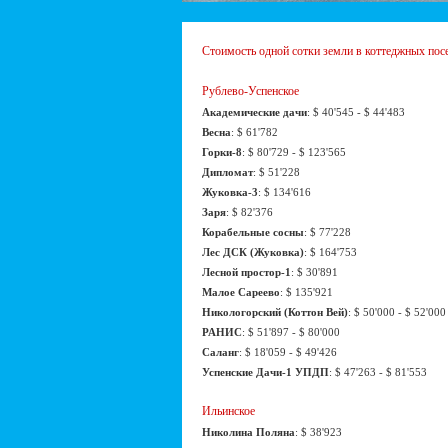
Стоимость одной сотки земли в коттеджных пос
Рублево-Успенское
Академические дачи
: $ 40'545 - $ 44'483
Весна
: $ 61'782
Горки-8
: $ 80'729 - $ 123'565
Дипломат
: $ 51'228
Жуковка-3
: $ 134'616
Заря
: $ 82'376
Корабельные сосны
: $ 77'228
Лес ДСК (Жуковка)
: $ 164'753
Лесной простор-1
: $ 30'891
Малое Сареево
: $ 135'921
Никологорский (Коттон Вей)
: $ 50'000 - $ 52'000
РАНИС
: $ 51'897 - $ 80'000
Саланг
: $ 18'059 - $ 49'426
Успенские Дачи-1 УПДП
: $ 47'263 - $ 81'553
Ильинское
Николина Поляна
: $ 38'923