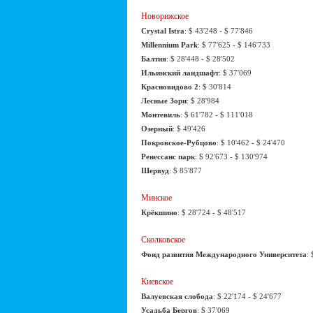
Новорижское
Crystal Istra
: $ 43'248 - $ 77'846
Millennium Park
: $ 77'625 - $ 146'733
Балтия
: $ 28'448 - $ 28'502
Ильинский ландшафт
: $ 37'069
Красновидово 2
: $ 30'814
Лесные Зори
: $ 28'984
Монтевиль
: $ 61'782 - $ 111'018
Озерный
: $ 49'426
Покровское-Рубцово
: $ 10'462 - $ 24'470
Ренессанс парк
: $ 92'673 - $ 130'974
Шервуд
: $ 85'877
Минское
Крёкшино
: $ 28'724 - $ 48'517
Сколковское
Фонд развития Международного Университета
:
Киевское
Валуевская слобода
: $ 22'174 - $ 24'677
Усадьба Бергов
: $ 37'069