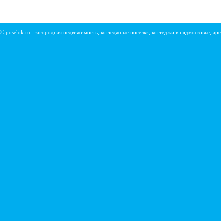
©
poselok.ru - загородная недвижимость, коттеджные поселки, коттеджи в подмосковье, ар