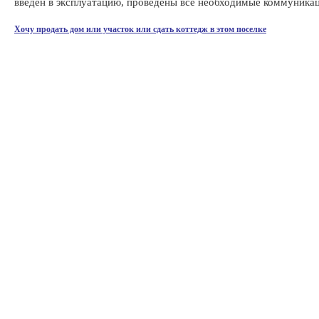
введен в эксплуатацию, проведены все необходимые коммуника
Хочу продать дом или участок или сдать коттедж в этом поселке