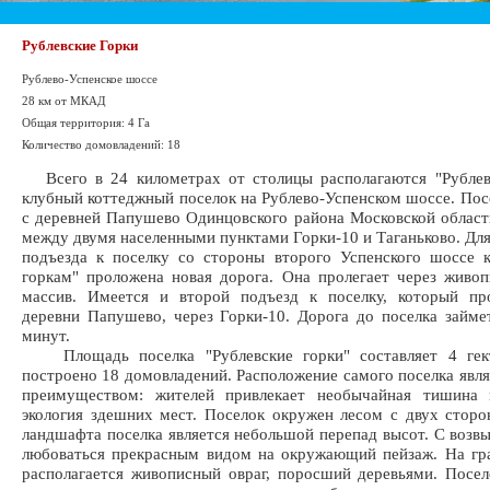
Рублевские Горки
Рублево-Успенское шоссе
28 км от МКАД
Общая территория: 4 Га
Количество домовладений: 18
Всего в 24 километрах от столицы располагаются "Рублевс
клубный коттеджный поселок на Рублево-Успенском шоссе. Пос
с деревней Папушево Одинцовского района Московской област
между двумя населенными пунктами Горки-10 и Таганьково. Дл
подъезда к поселку со стороны второго Успенского шоссе 
горкам" проложена новая дорога. Она пролегает через живо
массив. Имеется и второй подъезд к поселку, который пр
деревни Папушево, через Горки-10. Дорога до поселка займе
минут.
Площадь поселка "Рублевские горки" составляет 4 гек
построено 18 домовладений. Расположение самого поселка явл
преимуществом: жителей привлекает необычайная тишина 
экология здешних мест. Поселок окружен лесом с двух стор
ландшафта поселка является небольшой перепад высот. С воз
любоваться прекрасным видом на окружающий пейзаж. На гр
располагается живописный овраг, поросший деревьями. Посе