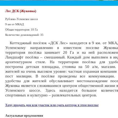
Лес ДСК (Жуковка)
Рублево-Успенское шоссе
9 км от МКАД
Общая территория: 10 Га
Количество домовладений: 35
Коттеджный посёлок «ДСК Лес» находится в 9 км. от МКАД
Успенскому направлению в известном поселке Жуковка
территория посёлка занимает 20 Га и на ней расположе
Ландшафт посёлка – смешанный. Каждый дом выполнен в ин
архитектурном стиле. На территории посёлка для удоб
построена детская площадка, стоянка на 50 а/м, магазин.
жителей на очень высоком уровне: частная охранная компания
пост милиции. В посёлке проведены все коммуникации. 
удобства для жителей обуславливает местонахождение посе
Жуковка является сложившимся центром общественной жизни в
Успенского шоссе. Здесь находится большое количеств
спортивных и культурно – развлекательных центров.
Хочу продать дом или участок или сдать коттедж в этом поселке
Актуальные предложения