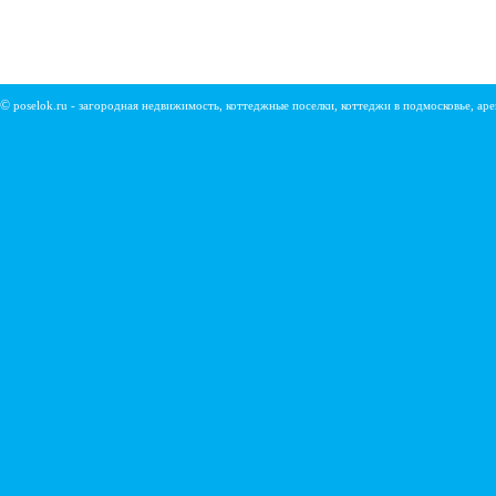
©
poselok.ru - загородная недвижимость, коттеджные поселки, коттеджи в подмосковье, ар