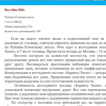
Barvikha Hills
Рублево-Успенское шоссе
7 км от МКАД
Общая территория: 8 Га
Количество домовладений: 100
Если вы ищете элитное жилье в подмосковной зоне на 
удалении от столицы, советуем обратить внимание на одну из н
по Рублево-Успенскому шоссе. Речь идет о коттеджном пос
Хиллс» в 7 км от столицы. Время пути отсюда до Москвы – 15 м
Поселок построен на холмистой местности, что умело
расположении домов: все они имеют прекрасный вид на гориз
друг другу. Наслаждаться красочными пейзажами помога
панорамные окна, которые установлены во всех клифф-хаусах
Коммуникации в коттеджном поселке «Барвиха Хиллс» – центра
ним подключены все дома. Придомовые участки почти не им
территория разделена за счет естественной холмистости.
Особенность коттеджного поселка «Барвиха Хиллс» за
уникальной концепции внутренних дорог. Все они переведен
туннели, а надземная зона предназначена исключительно для пе
При этом туннели связаны с подземными паркингами каждого д
По соседству с поселком есть небольшой лес, на террито