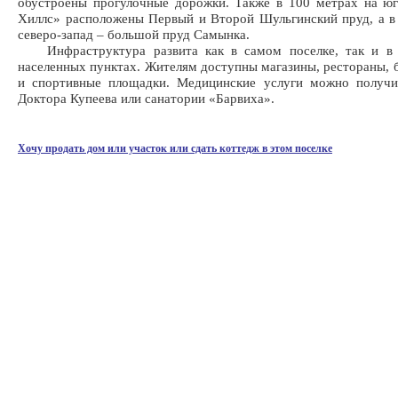
обустроены прогулочные дорожки. Также в 100 метрах на ю
Хиллс» расположены Первый и Второй Шульгинский пруд, а в
северо-запад – большой пруд Самынка.
Инфраструктура развита как в самом поселке, так и в
населенных пунктах. Жителям доступны магазины, рестораны, б
и спортивные площадки. Медицинские услуги можно получи
Доктора Купеева или санатории «Барвиха».
Хочу продать дом или участок или сдать коттедж в этом поселке