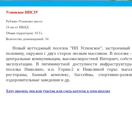
Успенское НПСЗУ
Рублево-Успенское шоссе
24 км от МКАД
Общая территория: 10 Га
Количество домовладений: 54
Новый коттеджный поселок "НП Успенское", застроенный 
половину, окружен с двух сторон лесным массивом. В поселке 
центральные коммуникации, высокоскоростной Интернет, собст
эксплуатации. В пятиминутной доступности инфраструктура
поселка Николино, н.п. Горки-2 и Николиной горы: мага
рестораны, банный комплекс, бассейны, спортивно-развл
оздоровительные заведения и др.
Хочу продать дом или участок или сдать коттедж в этом поселке