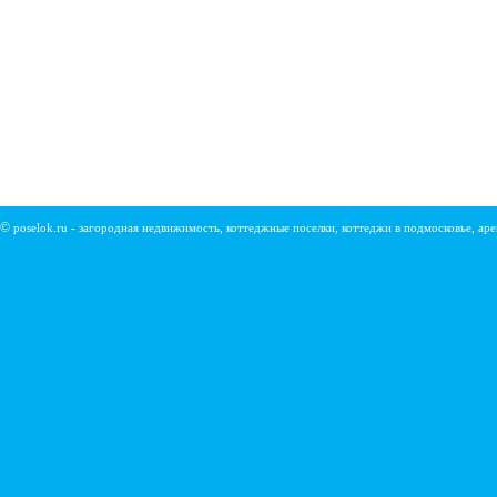
©
poselok.ru - загородная недвижимость, коттеджные поселки, коттеджи в подмосковье, ар