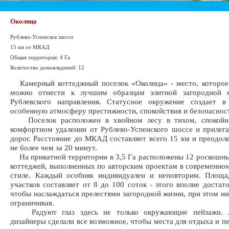
Околица
Рублево-Успенское шоссе
15 км от МКАД
Общая территория: 4 Га
Количество домовладений: 12
Камерный коттеджный поселок «Околица» - место, которое,
можно отнести к лучшим образцам элитной загородной 
Рублевского направления. Статусное окружение создает в
особенную атмосферу престижности, спокойствия и безопаснос
Поселок расположен в хвойном лесу в тихом, спокойно
комфортном удалении от Рублево-Успенского шоссе и приле
дорог. Расстояние до МКАД составляет всего 15 км и преодол
не более чем за 20 минут.
На приватной территории в 3,5 Га расположены 12 роскошн
коттеджей, выполненных по авторским проектам в современно
стиле. Каждый особняк индивидуален и неповторим. Площа
участков составляет от 8 до 100 соток - этого вполне достато
чтобы наслаждаться прелестями загородной жизни, при этом ни 
ограничивая.
Радуют глаз здесь не только окружающие пейзажи. 
дизайнеры сделали все возможное, чтобы места для отдыха и п