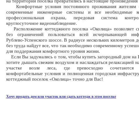
на территории поселка превратились в настоящие произведения 
Комфортные условия постоянного проживания жителям о
современные инженерные системы и все необходимые ко
профессиональная охрана, передовая система контро
круглосуточное видеонаблюдение.
Расположение коттеджного поселка «Околица» позволяет с
без ограничений пользоваться всей исчерпывающей инф
Рублево-Успенского шоссе. В радиусе нескольких километров 
без труда найдут все, что так необходимо современному успеш
для поддержания комфортного уровня жизни.
Если Вы задумались о том, чтобы купить загородный дом на Р
хотите дышать свежим воздухом и наслаждаться релаксацией н
участке возле леса, где превосходно сочетаются 
комфортабельные условия и полноценная городская инфрастру
коттеджный поселок «Околица» точно для Вас!
Хочу продать дом или участок или сдать коттедж в этом поселке