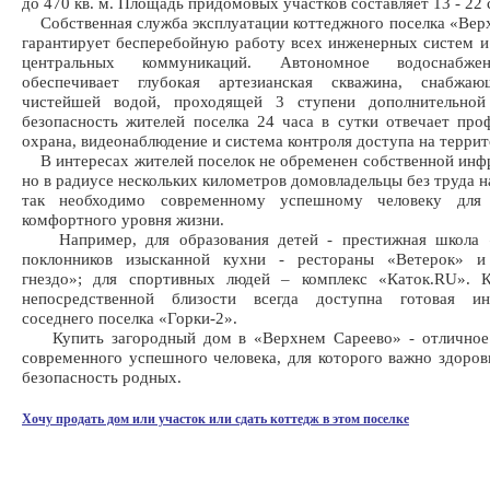
до 470 кв. м. Площадь придомовых участков составляет 13 - 22 
Собственная служба эксплуатации коттеджного поселка «Вер
гарантирует бесперебойную работу всех инженерных систем 
центральных коммуникаций. Автономное водоснабже
обеспечивает глубокая артезианская скважина, снабжа
чистейшей водой, проходящей 3 ступени дополнительной
безопасность жителей поселка 24 часа в сутки отвечает про
охрана, видеонаблюдение и система контроля доступа на терри
В интересах жителей поселок не обременен собственной инф
но в радиусе нескольких километров домовладельцы без труда н
так необходимо современному успешному человеку для 
комфортного уровня жизни.
Например, для образования детей - престижная школа 
поклонников изысканной кухни - рестораны «Ветерок» и
гнездо»; для спортивных людей – комплекс «Каток.RU». 
непосредственной близости всегда доступна готовая ин
соседнего поселка «Горки-2».
Купить загородный дом в «Верхнем Сареево» - отличное
современного успешного человека, для которого важно здоров
безопасность родных.
Хочу продать дом или участок или сдать коттедж в этом поселке