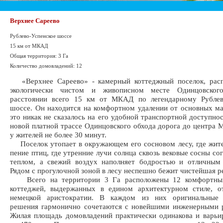
Верхнее Сареево
Рублево-Успенское шоссе
15 км от МКАД
Общая территория: 3 Га
Количество домовладений: 12
«Верхнее Сареево» - камерный коттеджный поселок, рас
экологически чистом и живописном месте Одинцовског
расстоянии всего 15 км от МКАД по легендарному Рублев
шоссе. Он находится на комфортном удалении от основных ма
это никак не сказалось на его удобной транспортной доступнос
новой платной трассе Одинцовского обхода дорога до центра 
у жителей не более 30 минут.
Поселок утопает в окружающем его сосновом лесу, где жит
пение птиц, где утренние лучи солнца сквозь вековые сосны со
теплом, а свежий воздух наполняет бодростью и отличным 
Рядом с прогулочной зоной в лесу неспешно бежит чистейшая р
Всего на территории 3 Га расположены 12 комфортных
коттеджей, выдержанных в едином архитектурном стиле, 
немецкой аристократии. В каждом из них оригинальные 
решения гармонично сочетаются с новейшими инженерными р
Жилая площадь домовладений практически одинакова и варьи