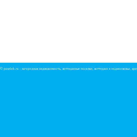
©
poselok.ru - загородная недвижимость, коттеджные поселки, коттеджи в подмосковье, ар