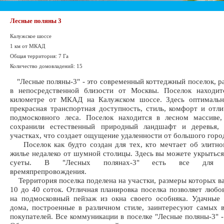
Лесные поляны 3
Калужское шоссе
1 км от МКАД
Общая территория: 7 Га
Количество домовладений: 15
"Лесные поляны-3" - это современный коттеджный поселок, 
в непосредственной близости от Москвы. Поселок находит
километре от МКАД на Калужском шоссе. Здесь оптимальн
прекрасная транспортная доступность, стиль, комфорт и отли
подмосковного леса. Поселок находится в лесном массиве,
сохранили естественный природный ландшафт и деревья,
участках, что создает ощущение удаленности от большого горо
Поселок как будто создан для тех, кто мечтает об элитно
жилье недалеко от шумной столицы. Здесь вы можете укрыться
суеты. В "Лесных полянах-3" есть все для к
времяпрепровождения.
Территория поселка поделена на участки, размеры которых в
10 до 40 соток. Отличная планировка поселка позволяет любо
на подмосковный пейзаж из окна своего особняка. Удачные
дома, построенные в различном стиле, заинтересуют самых 
покупателей. Все коммуникации в поселке "Лесные поляны-3" -