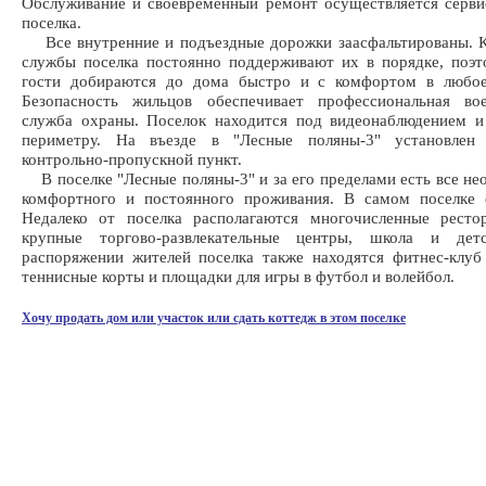
Обслуживание и своевременный ремонт осуществляется серв
поселка.
Все внутренние и подъездные дорожки заасфальтированы. 
службы поселка постоянно поддерживают их в порядке, поэ
гости добираются до дома быстро и с комфортом в любое
Безопасность жильцов обеспечивает профессиональная вое
служба охраны. Поселок находится под видеонаблюдением и
периметру. На въезде в "Лесные поляны-3" установлен
контрольно-пропускной пункт.
В поселке "Лесные поляны-3" и за его пределами есть все не
комфортного и постоянного проживания. В самом поселке е
Недалеко от поселка располагаются многочисленные ресто
крупные торгово-развлекательные центры, школа и дет
распоряжении жителей поселка также находятся фитнес-клуб
теннисные корты и площадки для игры в футбол и волейбол.
Хочу продать дом или участок или сдать коттедж в этом поселке