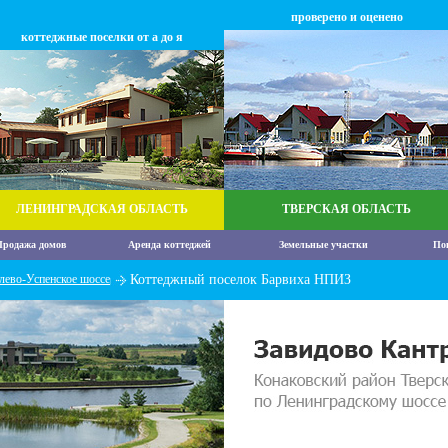
проверено и оценено
коттеджные поселки от а до я
ЛЕНИНГРАДСКАЯ ОБЛАСТЬ
ТВЕРСКАЯ ОБЛАСТЬ
родажа домов
Аренда коттеджей
Земельные участки
По
лево-Успенское шоссе
Коттеджный поселок Барвиха НПИЗ