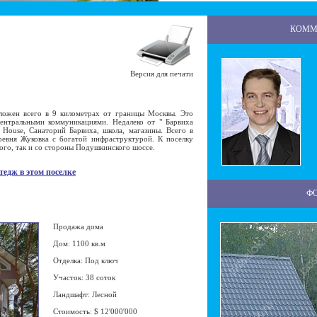
КОММ
Версия для печати
жен всего в 9 километрах от границы Москвы. Это
нтральными коммуникациями. Недалеко от " Барвиха
House, Санаторий Барвиха, школа, магазины. Всего в
ревня Жуковка с богатой инфраструктурой. К поселку
ого, так и со стороны Подушкинского шоссе.
тедж в этом поселке
Ф
Продажа дома
Дом: 1100 кв.м
Отделка: Под ключ
Участок: 38 соток
Ландшафт: Лесной
Стоимость: $ 12'000'000