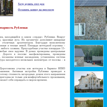
Хочу купить этот дом
Оставить заявку на просмотр
итарность Рублевки
, находящийся в самом «сердце» Рублевки. Вокруг
и, красивые луга. Их органично дополняют шикарные
 столичных архитекторов. Благодаря монолитному
ежные и теплые зимой. Площади коттеджей огромны –
т любого хозяина. Приусадебные участки площадью 15-
 любые свои задумки. В домах проведены центральные
. Дороги в поселке заасфальтированы, проведены
 посажены зеленые насаждения, установлена система
ура находится в нескольких километрах от поселка – в
ороговизна участка или коттеджа в Барвихе НПИЗ
равления. Активная застройка Рублевки приводит к
оэтому стоимость загородных домов этого направления
 пригодны не только для комфортабельного проживания,
 может себя оправдать в скором времени.