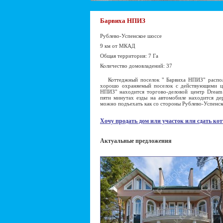
Барвиха НПИЗ
Рублево-Успенское шоссе
9 км от МКАД
Общая территория: 7 Га
Количество домовладений: 37
Коттеджный поселок " Барвиха НПИЗ" располо
хорошо охраняемый поселок с действующими це
НПИЗ" находится торгово-деловой центр Dream 
пяти минутах езды на автомобиле находится де
можно подъехать как со стороны Рублево-Успенск
Хочу продать дом или участок или сдать кот
Актуальные предложения