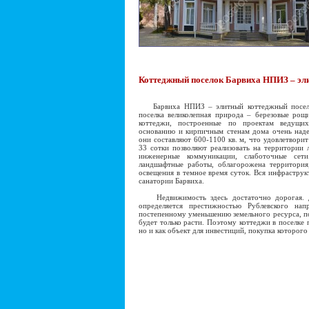
Коттеджный поселок Барвиха НПИЗ – эл
Барвиха НПИЗ – элитный коттеджный поселок
поселка великолепная природа – березовые рощ
коттеджи, построенные по проектам ведущих
основанию и кирпичным стенам дома очень над
они составляют 600-1100 кв. м, что удовлетвори
33 сотки позволяют реализовать на территории
инженерные коммуникации, слаботочные сети
ландшафтные работы, облагорожена территория,
освещения в темное время суток. Вся инфраструкт
санатории Барвиха.
Недвижимость здесь достаточно дорогая. Д
определяется престижностью Рублевского нап
постепенному уменьшению земельного ресурса, п
будет только расти. Поэтому коттеджи в поселке
но и как объект для инвестиций, покупка которого