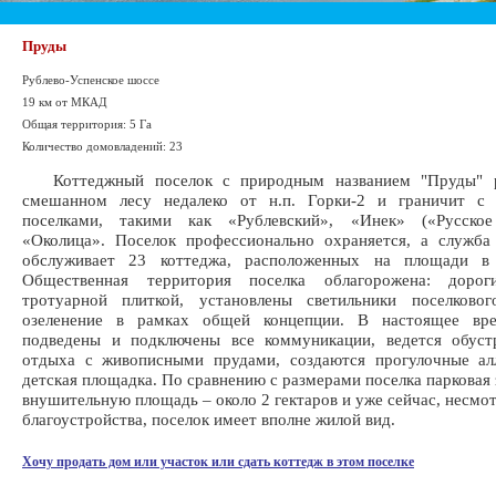
Пруды
Рублево-Успенское шоссе
19 км от МКАД
Общая территория: 5 Га
Количество домовладений: 23
Коттеджный поселок с природным названием "Пруды" р
смешанном лесу недалеко от н.п. Горки-2 и граничит с
поселками, такими как «Рублевский», «Инек» («Русско
«Околица». Поселок профессионально охраняется, а служба
обслуживает 23 коттеджа, расположенных на площади в 
Общественная территория поселка облагорожена: доро
тротуарной плиткой, установлены светильники поселковог
озеленение в рамках общей концепции. В настоящее вр
подведены и подключены все коммуникации, ведется обуст
отдыха с живописными прудами, создаются прогулочные алл
детская площадка. По сравнению с размерами поселка парковая 
внушительную площадь – около 2 гектаров и уже сейчас, несмот
благоустройства, поселок имеет вполне жилой вид.
Хочу продать дом или участок или сдать коттедж в этом поселке