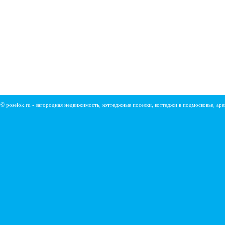
©
poselok.ru - загородная недвижимость, коттеджные поселки, коттеджи в подмосковье, ар