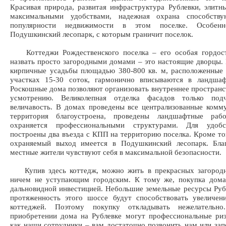
Красивая природа, развитая инфраструктура Рублевки, элитн
максимальными удобствами, надежная охрана способств
популярности недвижимости в этом поселке. Особенн
Подушкинский лесопарк, с которым граничит поселок.
Коттеджи Рождественского поселка – его особая гордост
назвать просто загородными домами – это настоящие дворцы.
кирпичные усадьбы площадью 380-800 кв. м, расположенные
участках 15-30 соток, гармонично вписываются в ландшаф
Роскошные дома позволяют организовать внутреннее пространс
усмотрению. Великолепная отделка фасадов только под
величавость. В домах проведены все централизованные комм
территория благоустроена, проведены ландшафтные раб
охраняется профессиональными структурами. Для удобс
построены два въезда с КПП на территорию поселка. Кроме то
охраняемый выход имеется в Подушкинский лесопарк. Благ
местные жители чувствуют себя в максимальной безопасности.
Купив здесь коттедж, можно жить в прекрасных загородн
ничем не уступающим городским. К тому же, покупка дома
дальновидной инвестицией. Небольшие земельные ресурсы Руб
протяженность этого шоссе будут способствовать увеличен
коттеджей. Поэтому покупку откладывать нежелательн
приобретении дома на Рублевке могут профессиональные риэ
как наши сотрудники – вам достаточно позвонить нам или за