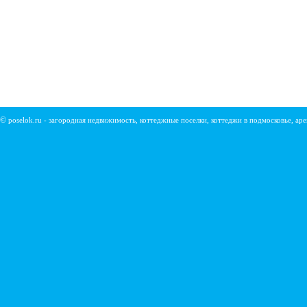
©
poselok.ru - загородная недвижимость, коттеджные поселки, коттеджи в подмосковье, ар