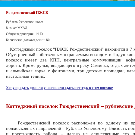
Рождественский ПЖСК
Рублево-Успенское шоссе
8 км от МКАД
Общая территория: 14 Га
Количество домовладений: 80
Коттеджный поселок "ПЖСК Рождественский" находится в 7 
Обустроенный собственным охраняемым выходом в Подушкинс
поселок имеет два КПП, центральные коммуникации, асфа
дороги. Кроме ручья, впадающего в реку Саминка, отдых жите
и альпийская горка с фонтанами, три детские площадки, нав
настольный теннис.
Хочу продать дом или участок или сдать коттедж в этом поселке
Коттеджный поселок Рождественский – рублевские
Рождественский поселок расположен по одному из пр
подмосковных направлений – Рублево-Успенскому. Близость пос
и престижность района – далеко не единственные его п