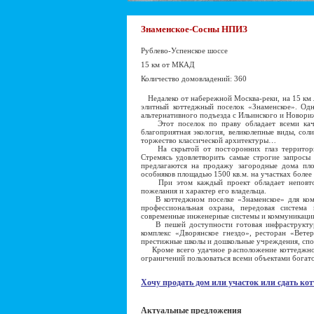
Знаменское-Сосны НПИЗ
Рублево-Успенское шоссе
15 км от МКАД
Количество домовладений: 360
Недалеко от набережной Москва-реки, на 15 км 
элитный коттеджный поселок «Знаменское». Одн
альтернативного подъезда с Ильинского и Новори
Этот поселок по праву обладает всеми качес
благоприятная экология, великолепные виды, сол
торжество классической архитектуры…
На скрытой от посторонних глаз территории
Стремясь удовлетворить самые строгие запросы 
предлагаются на продажу загородные дома пло
особняков площадью 1500 кв.м. на участках более 
При этом каждый проект обладает неповтор
пожелания и характер его владельца.
В коттеджном поселке «Знаменское» для комф
профессиональная охрана, передовая система 
современные инженерные системы и коммуникаци
В пешей доступности готовая инфраструктура
комплекс «Дворянское гнездо», ресторан «Вете
престижные школы и дошкольные учреждения, спо
Кроме всего удачное расположение коттеджного
ограничений пользоваться всеми объектами богат
Хочу продать дом или участок или сдать кот
Актуальные предложения