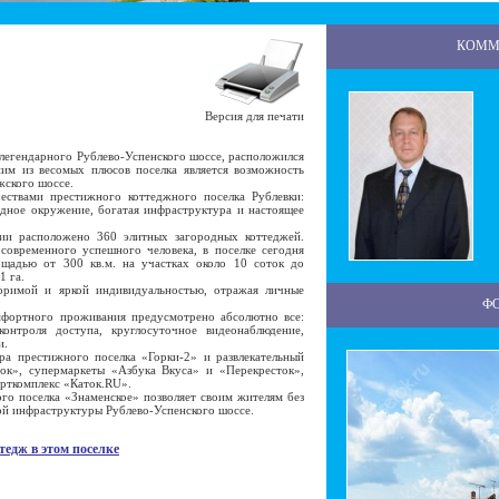
КОММ
Версия для печати
легендарного Рублево-Успенского шоссе, расположился
им из весомых плюсов поселка является возможность
жского шоссе.
твами престижного коттеджного поселка Рублевки:
идное окружение, богатая инфраструктура и настоящее
 расположено 360 элитных загородных коттеджей.
современного успешного человека, в поселке сегодня
щадью от 300 кв.м. на участках около 10 соток до
1 га.
имой и яркой индивидуальностью, отражая личные
Ф
ортного проживания предусмотрено абсолютно все:
контроля доступа, круглосуточное видеонаблюдение,
и.
 престижного поселка «Горки-2» и развлекательный
рок», супермаркеты «Азбука Вкуса» и «Перекресток»,
рткомплекс «Каток.RU».
 поселка «Знаменское» позволяет своим жителям без
ой инфраструктуры Рублево-Успенского шоссе.
тедж в этом поселке