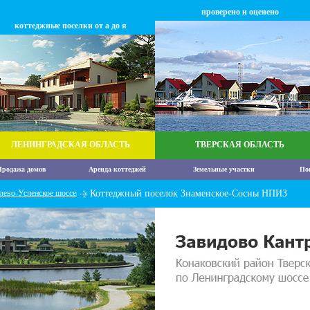
проверено и оценено
коттеджные поселки от а до я
ЛЕНИНГРАДСКАЯ ОБЛАСТЬ
ТВЕРСКАЯ ОБЛАСТЬ
родажа домов
Аренда коттеджей
Земельные участки
По
лево-Успенское шоссе
Коттеджный поселок Знаменское-Сосны НПИЗ