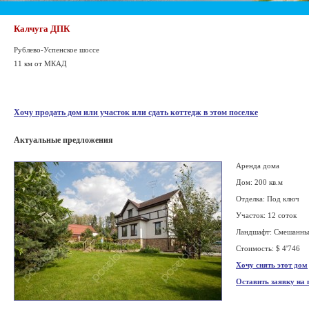
Калчуга ДПК
Рублево-Успенское шоссе
11 км от МКАД
Хочу продать дом или участок или сдать коттедж в этом поселке
Актуальные предложения
Аренда дома
Дом: 200 кв.м
Отделка: Под ключ
Участок: 12 соток
Ландшафт: Смешанн
Стоимость: $ 4'746
Хочу снять этот дом
Оставить заявку на