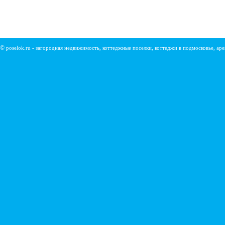
©
poselok.ru - загородная недвижимость, коттеджные поселки, коттеджи в подмосковье, ар