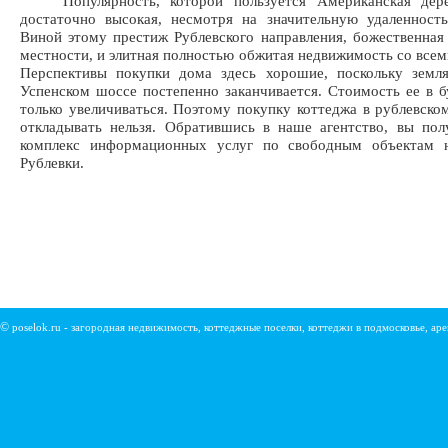
Популярность, которой пользуется Американская дерев
достаточно высокая, несмотря на значительную удаленност
Виной этому престиж Рублевского направления, божественная
местности, и элитная полностью обжитая недвижимость со всем
Перспективы покупки дома здесь хорошие, поскольку земля
Успенском шоссе постепенно заканчивается. Стоимость ее в 
только увеличиваться. Поэтому покупку коттеджа в рублевско
откладывать нельзя. Обратившись в наше агентство, вы по
комплекс информационных услуг по свободным объектам 
Рублевки.
©
poselok.ru - загородная недвижимость, коттеджные поселки, коттеджи в подмосковье, ар