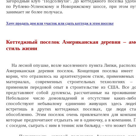
загородный клуб "Подсолнухи". До коттеджного поселка удоб
по Рублево-Успенскому и Новорижскому шоссе, при этом пу
занимает не более получаса.
Хочу продать дом или участок или сдать коттедж в этом поселке
Коттеджный поселок Американская деревня – ам
стиль жизни
На лесной опушке, возле населенного пункта Липки, распол
Американская деревня поселок. Концепция поселка имеет 
корни, что отразилось на архитектурном стиле, применяемых
материалах, современных строительных технологиях – 
применили передовой опыт в строительстве из США. Все до
представляют собой дуплексы, рассчитанные на проживание
Небольшое число домовладений и отсутствие каких-либ
способствуют небывалому единению живущих здесь люде
встретишь в других коттеджных поселках, где люди ст
обособленно. Этим поселок очень привлекателен для компан
которые предпочитают отдыхать не в одиночку, а в компании. 
с соседом, сыграть с ним в теннис или бильярд – что может быт