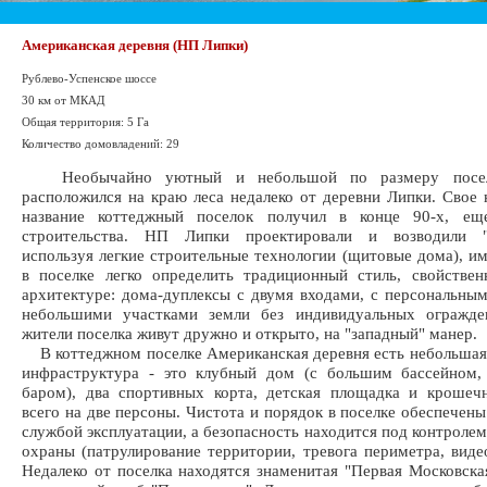
Американская деревня (НП Липки)
Рублево-Успенское шоссе
30 км от МКАД
Общая территория: 5 Га
Количество домовладений: 29
Необычайно уютный и небольшой по размеру посел
расположился на краю леса недалеко от деревни Липки. Свое
название коттеджный поселок получил в конце 90-х, е
строительства. НП Липки проектировали и возводили "
используя легкие строительные технологии (щитовые дома), и
в поселке легко определить традиционный стиль, свойстве
архитектуре: дома-дуплексы с двумя входами, с персональны
небольшими участками земли без индивидуальных огражде
жители поселка живут дружно и открыто, на "западный" манер.
В коттеджном поселке Американская деревня есть небольша
инфраструктура - это клубный дом (с большим бассейном,
баром), два спортивных корта, детская площадка и крошеч
всего на две персоны. Чистота и порядок в поселке обеспечены
службой эксплуатации, а безопасность находится под контроле
охраны (патрулирование территории, тревога периметра, виде
Недалеко от поселка находятся знаменитая "Первая Московска