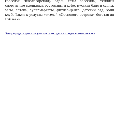
(поселок Никологорский). Здесь есть: бассейны, тенни
спортивные площадки, рестораны и кафе, русская баня и сауны
залы, аптека, супермаркеты, фитнес-центр, детский сад, кон
клуб. Также к услугам жителей «Соснового острова» богатая и
Рублевки.
Хочу продать дом или участок или сдать коттедж в этом поселке