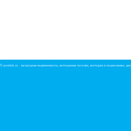
©
poselok.ru - загородная недвижимость, коттеджные поселки, коттеджи в подмосковье, ар