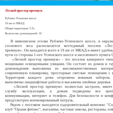
Лесной простор премиум
Рублево-Успенское шоссе
19 км от МКАД
Общая территория: 5 Га
Количество домовладений: 16
В живописном уголке Рублево-Успенского шоссе, в окруже
соснового леса располагается коттеджный поселок «Ле
премиум». Он находится всего в 19 км от МКАД и имеет удобн
пути со стороны 1-ого Успенского шоссе и населенного пункта 
«Лесной простор премиум» - это поселок камерного тип
мощеными освещенными улицами. Он состоит из домов и тау
домовладения выполнены из высококачественных матери
современную планировку, просторные светлые помещения с 
Территория каждого дома огорожена кованым забором, 
выполнены ландшафтные работы и высажены хвойные деревья.
«Лесной простор премиум» полностью застроен, имеет 
службу эксплуатации, к домам подведены все центр
коммуникации, интернет и телефон. Для безопасности и ком
предусмотрен военизированный патруль.
Рядом с поселком находится оздоровительный комплекс "Со
клуб "Оранж фитнес", магазины, частные школы, рестораны, пля