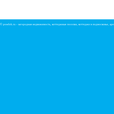
©
poselok.ru - загородная недвижимость, коттеджные поселки, коттеджи в подмосковье, ар