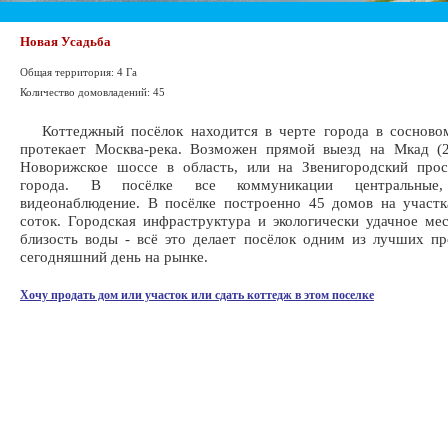
Новая Усадьба
Общая территория: 4 Га
Количество домовладений: 45
Коттеджный посёлок находится в черте города в сосновом
протекает Москва-река. Возможен прямой выезд на Мкад (2
Новорижское шоссе в область, или на Звенигородский прос
города. В посёлке все коммуникации центральные
видеонаблюдение. В посёлке построенно 45 домов на участ
соток. Городская инфраструктура и экологически удачное ме
близость воды - всё это делает посёлок одним из лучших п
сегодняшний день на рынке.
Хочу продать дом или участок или сдать коттедж в этом поселке