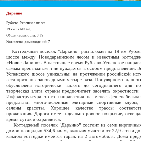
Дарьино
Рублево-Успенское шоссе
19 км от МКАД
Общая территория: 3 Га
Количество домовладений: 7
Коттеджный поселок "Дарьино" расположен на 19 км Рублев
шоссе между Новодарьинским лесом и известным коттедж
«Новое Лапино». В настоящее время Рублево-Успенское направл
самым престижным и не нуждается в особом представлении. З
Успенского шоссе уникальны: на протяжении российской ис
леса признаны заповедными четыре раза. Популярность данног
обусловлена исторически: вплоть до сегодняшнего дня по
творческая элита страны предпочитает заселять окрестности 
Инфраструктура этого направления не менее фешенебельна:
предлагают многочисленные элитарные спортивные клубы,
салоны красоты. Хорошее качество трассы соответст
проживания. Дорога имеет идеально ровное покрытие, освеща
время суток и охраняется.
Коттеджный поселок "Дарьино" состоит из семи кирпичных
домов площадью 534,6 кв. м, включая участки от 22,9 сотки до
каждом коттедже имеется гараж на 2 автомобиля. Дома пред