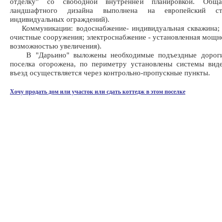
отделку" со свободной внутренней планировкой. Обща
ландшафтного дизайна выполнена на европейский ст
индивидуальных ограждений).
Коммуникации: водоснабжение- индивидуальная скважина; к
очистные сооружения; электроснабжение - установленная мощно
возможностью увеличения).
В "Дарьино" выложены необходимые подъездные дороги,
поселка огорожена, по периметру установлены системы вид
въезд осуществляется через контрольно-пропускные пункты.
Хочу продать дом или участок или сдать коттедж в этом поселке