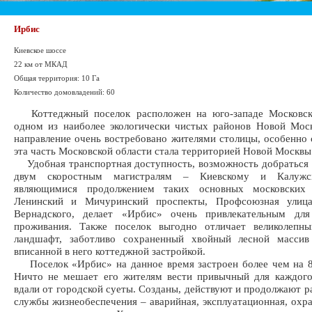
Ирбис
Киевское шоссе
22 км от МКАД
Общая территория: 10 Га
Количество домовладений: 60
Коттеджный поселок расположен на юго-западе Московск
одном из наиболее экологически чистых районов Новой Мос
направление очень востребовано жителями столицы, особенно с
эта часть Московской области стала территорией Новой Москвы
Удобная транспортная доступность, возможность добраться 
двум скоростным магистралям – Киевскому и Калужс
являющимися продолжением таких основных московских 
Ленинский и Мичуринский проспекты, Профсоюзная улиц
Вернадского, делает «Ирбис» очень привлекательным для
проживания. Также поселок выгодно отличает великолепн
ландшафт, заботливо сохраненный хвойный лесной массив
вписанной в него коттеджной застройкой.
Поселок «Ирбис» на данное время застроен более чем на 8
Ничто не мешает его жителям вести привычный для каждого
вдали от городской суеты. Созданы, действуют и продолжают ра
службы жизнеобеспечения – аварийная, эксплуатационная, охра