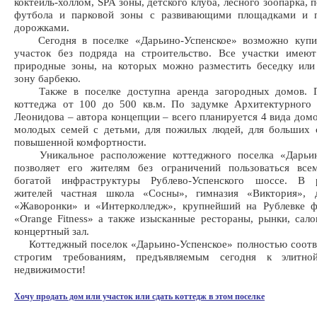
коктейль-холлом, SPA зоны, детского клуба, лесного зоопарка, 
футбола и парковой зоны с развивающими площадками и 
дорожками.
Сегодня в поселке «Дарьино-Успенское» возможно купи
участок без подряда на строительство. Все участки имеют
природные зоны, на которых можно разместить беседку или
зону барбекю.
Также в поселке доступна аренда загородных домов. П
коттеджа от 100 до 500 кв.м. По задумке Архитектурного
Леонидова – автора концепции – всего планируется 4 вида домо
молодых семей с детьми, для пожилых людей, для больших 
повышенной комфортности.
Уникальное расположение коттеджного поселка «Дарьин
позволяет его жителям без ограничений пользоваться все
богатой инфраструктуры Рублево-Успенского шоссе. В 
жителей частная школа «Сосны», гимназия «Виктория», 
«Жаворонки» и «Интерколледж», крупнейший на Рублевке ф
«Orange Fitness» а также изысканные рестораны, рынки, сал
концертный зал.
Коттеджный поселок «Дарьино-Успенское» полностью соотве
строгим требованиям, предъявляемым сегодня к элитно
недвижимости!
Хочу продать дом или участок или сдать коттедж в этом поселке