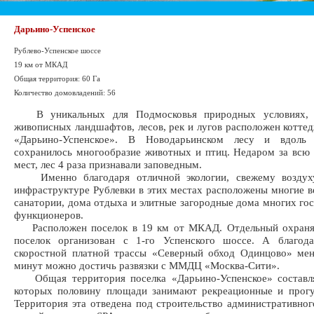
Дарьино-Успенское
Рублево-Успенское шоссе
19 км от МКАД
Общая территория: 60 Га
Количество домовладений: 56
В уникальных для Подмосковья природных условиях, 
живописных ландшафтов, лесов, рек и лугов расположен котте
«Дарьино-Успенское». В Новодарьинском лесу и вдоль 
сохранилось многообразие животных и птиц. Недаром за всю
мест, лес 4 раза признавали заповедным.
Именно благодаря отличной экологии, свежему воздуху
инфраструктуре Рублевки в этих местах расположены многие 
санатории, дома отдыха и элитные загородные дома многих го
функционеров.
Расположен поселок в 19 км от МКАД. Отдельный охраня
поселок организован с 1-го Успенского шоссе. А благод
скоростной платной трассы «Северный обход Одинцово» мен
минут можно достичь развязки с ММДЦ «Москва-Сити».
Общая территория поселка «Дарьино-Успенское» составля
которых половину площади занимают рекреационные и прогу
Территория эта отведена под строительство административног