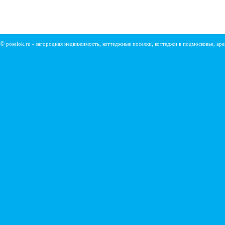
©
poselok.ru - загородная недвижимость, коттеджные поселки, коттеджи в подмосковье, ар