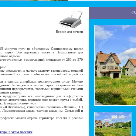
Ф
Версия для печати
15 минутах пути по объездному Одинцовскому шоссе
но парк». Это идеальное место в Подмосковье для
йного отдыха.
агоустроенных домовладений площадью от 280 до 370
рк»:
к» подключен к магистральному газопроводу, мощной
стительной системе и обеспечен чистейшей водой из
н в едином английском архитектурном стиле. Можно
 домов. Коттеджи в «Лапино парк» построены на базе
онными перекрытиями, толстыми кирпичными стенами
венным камнем.
предусмотрено все необходимое для комфортного
евая автостоянка, парковая зона вокруг пруда с рыбой,
к Новодарьинскому лесу.
и «Я Любимый»), клинический госпиталь «Лапино», ТЦ
д, Ломоносовская школа, частная школа им. Светловой и
рофессиональная охрана периметра поселка в режиме
тедж в этом поселке