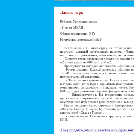
Лапино парк
Рублево-Успенское шоссе
19 км от МКАД
Общая территория: 3 Га
Количество домовладений: 8
Всего лишь в 19 километрах от столицы или 
построен элитный коттеджный поселок «Лапи
постоянного проживания, либо комфортного семе
Спешите стать владельцем одного из восьми бл
м2 с участками от 800 до 1 200 м2.
Преимущества коттеджного поселка «Лапино па
- Коммуникации. Каждый коттедж в «Лапино пар
15 кВт линии электропередач, автономной очи
индивидуальной скважины.
- Технологии строительства. Поселок выполне
выбрать один из четырех вариантов планировки
монолитного фундамента и оснащены железобет
(60 см) и декоративной отделкой фасадов искусст
- Инфраструктура. На территории поселка 
проживания: спортивные и детские площадки, гост
обустроенная набережная реки Медвенка и выход 
Рядом находятся супермаркеты («Перекресток» 
«Barviha Luxury Village», Британский детский са
фитнес-клуб «Orange Fitness».
- Безопасность. Обеспечена круглосуточная п
КПП.
Хочу продать дом или участок или сдать кот