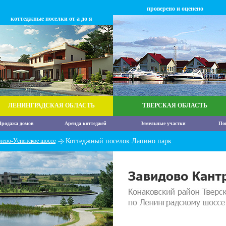
проверено и оценено
коттеджные поселки от а до я
ЛЕНИНГРАДСКАЯ ОБЛАСТЬ
ТВЕРСКАЯ ОБЛАСТЬ
родажа домов
Аренда коттеджей
Земельные участки
По
лево-Успенское шоссе
Коттеджный поселок Лапино парк