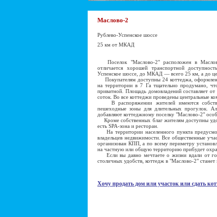
Маслово-2
Рублево-Успенское шоссе
25 км от МКАД
Поселок "Маслово-2" расположен в Маслово
отличается хорошей транспортной доступност
Успенское шоссе, до МКАД — всего 25 км, а до ц
Покупателям доступны 24 коттеджа, оформленн
на территории в 7 Га тщательно продумано, чт
приватной. Площадь домовладений составляет от
соток. Во все коттеджи проведены центральные к
В распоряжении жителей имеются собственн
пешеходные зоны для длительных прогулок. Ал
добавляют коттеджному поселку "Маслово-2" осо
Кроме собственных благ жителям доступны удоб
есть SPA-зона и ресторан.
На территории населенного пункта предусмот
владельцев недвижимости. Все общественные учас
организован КПП, а по всему периметру установ
на частную или общую территорию прибудет охра
Если вы давно мечтаете о жизни вдали от горо
столичных удобств, коттедж в "Маслово-2" станет
Хочу продать дом или участок или сдать кот