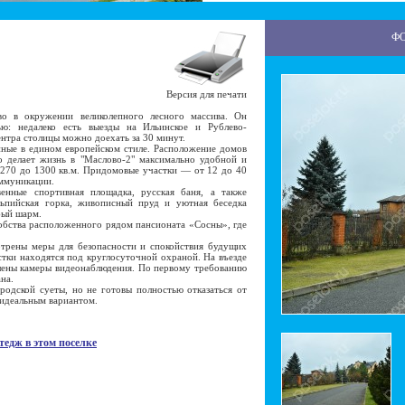
Ф
Версия для печати
 в окружении великолепного лесного массива. Он
ью: недалеко есть выезды на Ильинское и Рублево-
ентра столицы можно доехать за 30 минут.
ые в едином европейском стиле. Расположение домов
о делает жизнь в "Маслово-2" максимально удобной и
 270 до 1300 кв.м. Придомовые участки — от 12 до 40
оммуникации.
ые спортивная площадка, русская баня, а также
ьпийская горка, живописный пруд и уютная беседка
бый шарм.
ства расположенного рядом пансионата «Сосны», где
рены меры для безопасности и спокойствия будущих
тки находятся под круглосуточной охраной. На въезде
лены камеры видеонаблюдения. По первому требованию
на.
дской суеты, но не готовы полностью отказаться от
 идеальным вариантом.
тедж в этом поселке