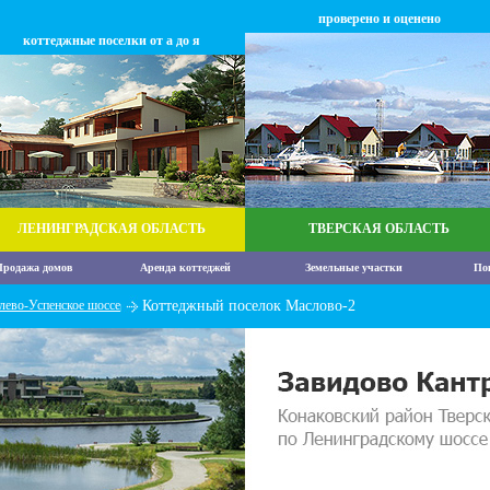
проверено и оценено
коттеджные поселки от а до я
ЛЕНИНГРАДСКАЯ ОБЛАСТЬ
ТВЕРСКАЯ ОБЛАСТЬ
родажа домов
Аренда коттеджей
Земельные участки
По
лево-Успенское шоссе
Коттеджный поселок Маслово-2