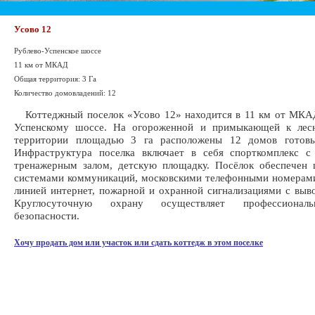
Усово 12
Рублево-Успенское шоссе
11 км от МКАД
Общая территория: 3 Га
Количество домовладений: 12
Коттеджный поселок «Усово 12» находится в 11 км от МКАД
Успенскому шоссе. На огороженной и примыкающей к лес
территории площадью 3 га расположены 12 домов готов
Инфраструктура поселка включает в себя спорткомплекс с
тренажерным залом, детскую площадку. Посёлок обеспечен 
системами коммуникаций, московскими телефонными номерам
линией интернет, пожарной и охранной сигнализациями с вы
Круглосуточную охрану осуществляет профессионал
безопасности.
Хочу продать дом или участок или сдать коттедж в этом поселке