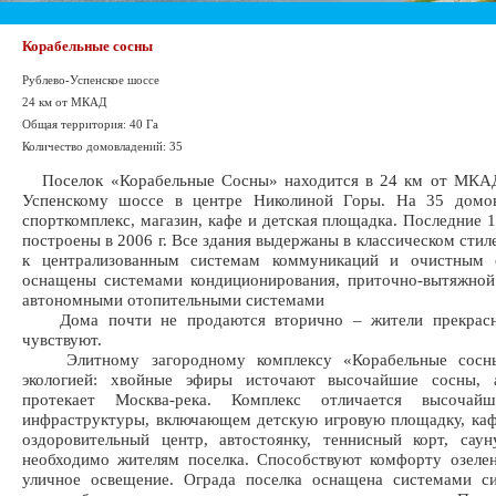
Корабельные сосны
Рублево-Успенское шоссе
24 км от МКАД
Общая территория: 40 Га
Количество домовладений: 35
Поселок «Корабельные Сосны» находится в 24 км от МКАД
Успенскому шоссе в центре Николиной Горы. На 35 домов
спорткомплекс, магазин, кафе и детская площадка. Последние 
построены в 2006 г. Все здания выдержаны в классическом стил
к централизованным системам коммуникаций и очистным 
оснащены системами кондиционирования, приточно-вытяжной
автономными отопительными системами
Дома почти не продаются вторично – жители прекрасно
чувствуют.
Элитному загородному комплексу «Корабельные сосны
экологией: хвойные эфиры источают высочайшие сосны, 
протекает Москва-река. Комплекс отличается высочай
инфраструктуры, включающем детскую игровую площадку, каф
оздоровительный центр, автостоянку, теннисный корт, сау
необходимо жителям поселка. Способствуют комфорту озелен
уличное освещение. Ограда поселка оснащена системами си