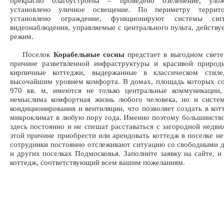
прекрасно благоустроена – проведено озеленение, уло
установлено уличное освещение. По периметру террито
установлено ограждение, функционируют системы сиг
видеонаблюдения, управляемые с центрального пульта, действу
режим.
Поселок
Корабельные сосны
предстает в выгодном свете
причине разветвленной инфраструктуры и красивой природ
кирпичные коттеджи, выдержанные в классическом стиле
высочайшим уровнем комфорта. В домах, площадь которых со
970 кв. м, имеются не только центральные коммуникации,
немыслима комфортная жизнь любого человека, но и систем
кондиционирования и вентиляции, что позволяет создать в ко
микроклимат в любую пору года. Именно поэтому большинств
здесь постоянно и не спешат расставаться с загородной недв
этой причине приобрести или арендовать коттедж в поселке н
сотрудники постоянно отслеживают ситуацию со свободными 
и других поселках Подмосковья. Заполните заявку на сайте, и
коттедж, соответствующий всем вашим пожеланиям.