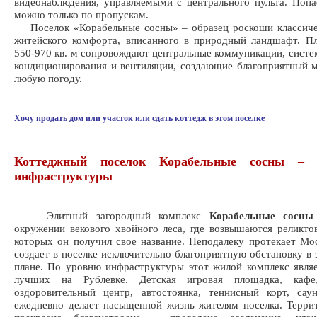
видеонаблюдения, управляемыми с центрального пульта. Попа
можно только по пропускам.
Поселок «Корабельные сосны» – образец роскоши классичес
житейского комфорта, вписанного в природный ландшафт. П
550-970 кв. м сопровождают центральные коммуникации, систе
кондиционирования и вентиляции, создающие благоприятный 
любую погоду.
Хочу продать дом или участок или сдать коттедж в этом поселке
Коттеджный поселок Корабельные сосны – р
инфраструктуры
Элитный загородный комплекс
Корабельные сосны
окружении векового хвойного леса, где возвышаются реликто
которых он получил свое название. Неподалеку протекает Мос
создает в поселке исключительно благоприятную обстановку в 
плане. По уровню инфраструктуры этот жилой комплекс явля
лучших на Рублевке. Детская игровая площадка, кафе,
оздоровительный центр, автостоянка, теннисный корт, сау
ежедневно делает насыщенной жизнь жителям поселка. Терри