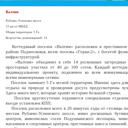
Валтим
Рублево-Успенское шоссе
15 км от МКАД
Общая территория: 5 Га
Количество домовладений: 14
Коттеджный поселок «Валтим» расположен в престижном
районе Подмосковья, возле поселка «Горки-2», с богатой фу
инфраструктурой.
«Валтим» объединил в себе 14 роскошных загородных о
просторных участках от 40 до 100 соток. Каждый коттедж
индивидуальному проекту, подключен ко всем коммуникац
всеми инженерными сетями.
Поселок занимает 5 Га лесной территории. Именно здесь дл
отдыха на природе и проведения досуга предусмотрены луч
Здесь много мест, которые хранят историю большой страны.
Поселок круглосуточно охраняется специальным отделом
въезде установлен КПП.
Поселок расположен всего в 20 минутах езды от столицы п
местам Рублево-Успенского шоссе, мимо роскошных бутико
центров, живописных сосен Подушкинского лесопарка, мим
магазинов и спортивных центров, престижных школ и гимнази