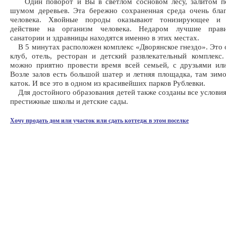
Один поворот и Вы в светлом сосновом лесу, залитом п
шумом деревьев. Эта бережно сохраненная среда очень бла
человека. Хвойные породы оказывают тонизирующее и 
действие на организм человека. Недаром лучшие прави
санатории и здравницы находятся именно в этих местах.
В 5 минутах расположен комплекс «Дворянское гнездо». Это
клуб, отель, ресторан и детский развлекательный комплекс.
можно приятно провести время всей семьей, с друзьями ил
Возле залов есть большой шатер и летняя площадка, там зим
каток. И все это в одном из красивейших парков Рублевки.
Для достойного образования детей также созданы все условия
престижные школы и детские сады.
Хочу продать дом или участок или сдать коттедж в этом поселке