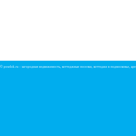
©
poselok.ru - загородная недвижимость, коттеджные поселки, коттеджи в подмосковье, ар