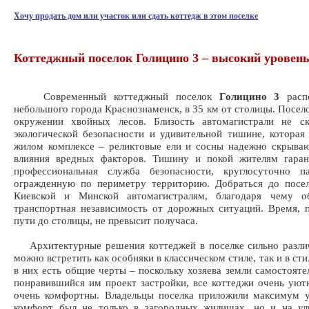
Хочу продать дом или участок или сдать коттедж в этом поселке
Коттеджный поселок Голицино 3 – высокий уровен
Современный коттеджный поселок
Голицино 3
распо
небольшого города Краснознаменск, в 35 км от столицы. Посело
окружении хвойных лесов. Близость автомагистрали не ск
экологической безопасности и удивительной тишине, которая
жилом комплексе – реликтовые ели и сосны надежно скрыва
влияния вредных факторов. Тишину и покой жителям гаран
профессиональная служба безопасности, круглосуточно п
огражденную по периметру территорию. Добраться до посе
Киевской и Минской автомагистралям, благодаря чему об
транспортная независимость от дорожных ситуаций. Время, 
пути до столицы, не превысит получаса.
Архитектурные решения коттеджей в поселке сильно различ
можно встретить как особняки в классическом стиле, так и в ст
в них есть общие черты – поскольку хозяева земли самостояте
понравившийся им проект застройки, все коттеджи очень уют
очень комфортны. Владельцы поселка приложили максимум у
комфорт был не только в загородных жилищах, но и на ул