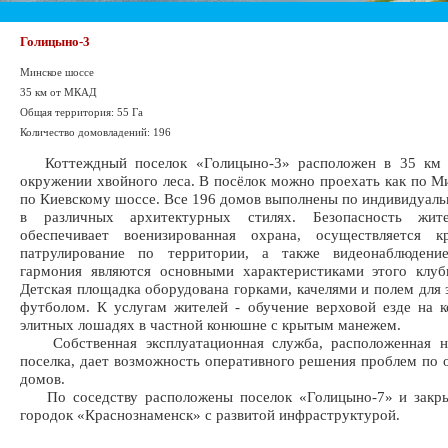
Голицыно-3
Минское шоссе
35 км от МКАД
Общая территория: 55 Га
Количество домовладений: 196
Коттеждный поселок «Голицыно-3» расположен в 35 км 
окружении хвойного леса. В посёлок можно проехать как по Ми
по Киевскому шоссе. Все 196 домов выполнены по индивидуал
в различных архитектурных стилях. Безопасность жите
обеспечивает военизированная охрана, осуществляется кр
патрулирование по территории, а также видеонаблюден
гармония являются основными характеристиками этого клуб
Детская площадка оборудована горками, качелями и полем для 
футболом. К услугам жителей - обучение верховой езде на 
элитных лошадях в частной конюшне с крытым манежем.
Собственная эксплуатационная служба, расположенная н
поселка, дает возможность оперативного решения проблем по
домов.
По соседству расположены поселок «Голицыно-7» и закр
городок «Краснознаменск» с развитой инфраструктурой.