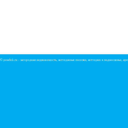
©
poselok.ru - загородная недвижимость, коттеджные поселки, коттеджи в подмосковье, ар