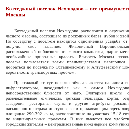
Коттеджный поселок Нехлюдово – все преимуществ
Москвы
Коттеджный поселок Нехлюдово расположен в окружении
лесного массива, состоящего из роскошных берез, дубов и хвой
По соседству с поселком находится одноименная усадьба, от
получил свое название. Живописный Ворошиловски
расположенный поблизости от жилого комплекса, дарит мес
необычайные природные красоты. Близость Москвы позво
поселка пользоваться всеми преимуществами мегаполиса.
добраться до поселка по Осташковскому и Алтуфьевскому шо
вероятность транспортных проблем.
Престижный статус поселка обуславливается наличием вы
инфраструктуры, находящейся как в самом Нехлюдо
непосредственной близости от него. Элитарные школы, 
развлекательные комплексы, детская площадка, корты, озд
заведения, рестораны, сауны и другие атрибуты роско
насыщенного отдыха доступны всем проживающим здесь люд
площадью 290-392 кв. м, расположенные на участках 15-18 сот
по индивидуальным проектам. В них имеются все удобств
городским жителям – централизованные инженерные коммуника