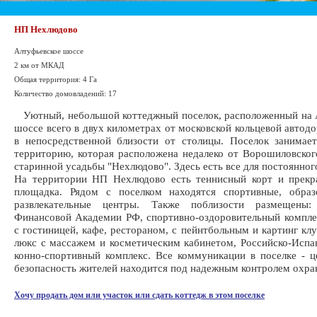
НП Нехлюдово
Алтуфьевское шоссе
2 км от МКАД
Общая территория: 4 Га
Количество домовладений: 17
Уютный, небольшой коттеджный поселок, расположенный на 
шоссе всего в двух километрах от московской кольцевой автодо
в непосредственной близости от столицы. Поселок занимае
территорию, которая расположена недалеко от Ворошиловског
старинной усадьбы "Нехлюдово". Здесь есть все для постоянног
На территории НП Нехлюдово есть теннисный корт и прекра
площадка. Рядом с поселком находятся спортивные, образ
развлекательные центры. Также поблизости размещены
Финансовой Академии РФ, спортивно-оздоровительный компле
с гостиницей, кафе, рестораном, с пейнтбольным и картинг клу
люкс с массажем и косметическим кабинетом, Российско-Испа
конно-спортивный комплекс. Все коммуникации в поселке - ц
безопасность жителей находится под надежным контролем охра
Хочу продать дом или участок или сдать коттедж в этом поселке