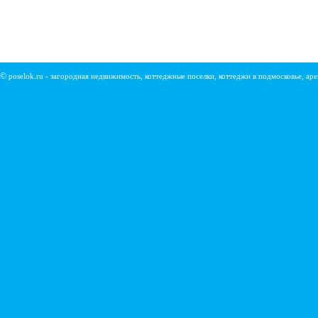
©
poselok.ru - загородная недвижимость, коттеджные поселки, коттеджи в подмосковье, ар