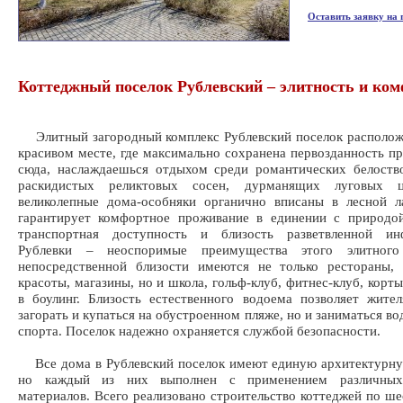
Оставить заявку на
Коттеджный поселок Рублевский – элитность и ко
Элитный загородный комплекс Рублевский поселок располож
красивом месте, где максимально сохранена первозданность п
сюда, наслаждаешься отдыхом среди романтических белоств
раскидистых реликтовых сосен, дурманящих луговых ц
великолепные дома-особняки органично вписаны в лесной л
гарантирует комфортное проживание в единении с природой
транспортная доступность и близость разветвленной ин
Рублевки – неоспоримые преимущества этого элитного
непосредственной близости имеются не только рестораны, 
красоты, магазины, но и школа, гольф-клуб, фитнес-клуб, корты
в боулинг. Близость естественного водоема позволяет жите
загорать и купаться на обустроенном пляже, но и заниматься в
спорта. Поселок надежно охраняется службой безопасности.
Все дома в Рублевский поселок имеют единую архитектурну
но каждый из них выполнен с применением различных
материалов. Всего реализовано строительство коттеджей по ше