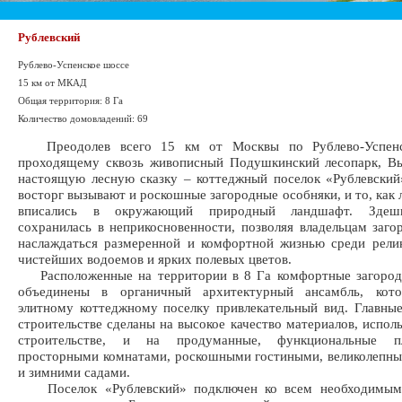
Рублевский
Рублево-Успенское шоссе
15 км от МКАД
Общая территория: 8 Га
Количество домовладений: 69
Преодолев всего 15 км от Москвы по Рублево-Успенс
проходящему сквозь живописный Подушкинский лесопарк, Вы
настоящую лесную сказку – коттеджный поселок «Рублевски
восторг вызывают и роскошные загородные особняки, и то, как 
вписались в окружающий природный ландшафт. Здеш
сохранилась в неприкосновенности, позволяя владельцам заг
наслаждаться размеренной и комфортной жизнью среди рели
чистейших водоемов и ярких полевых цветов.
Расположенные на территории в 8 Га комфортные загород
объединены в органичный архитектурный ансамбль, кот
элитному коттеджному поселку привлекательный вид. Главны
строительстве сделаны на высокое качество материалов, испол
строительстве, и на продуманные, функциональные п
просторными комнатами, роскошными гостиными, великолепн
и зимними садами.
Поселок «Рублевский» подключен ко всем необходимым