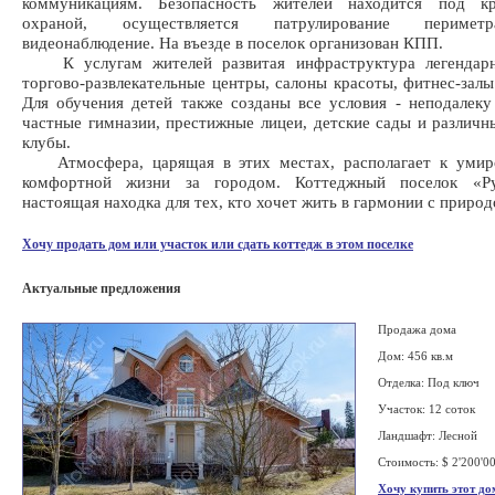
коммуникациям. Безопасность жителей находится под кр
охраной, осуществляется патрулирование перимет
видеонаблюдение. На въезде в поселок организован КПП.
К услугам жителей развитая инфраструктура легендарн
торгово-развлекательные центры, салоны красоты, фитнес-залы
Для обучения детей также созданы все условия - неподалек
частные гимназии, престижные лицеи, детские сады и различн
клубы.
Атмосфера, царящая в этих местах, располагает к умир
комфортной жизни за городом. Коттеджный поселок «Ру
настоящая находка для тех, кто хочет жить в гармонии с природ
Хочу продать дом или участок или сдать коттедж в этом поселке
Актуальные предложения
Продажа дома
Дом: 456 кв.м
Отделка: Под ключ
Участок: 12 соток
Ландшафт: Лесной
Стоимость: $ 2'200'0
Хочу купить этот до