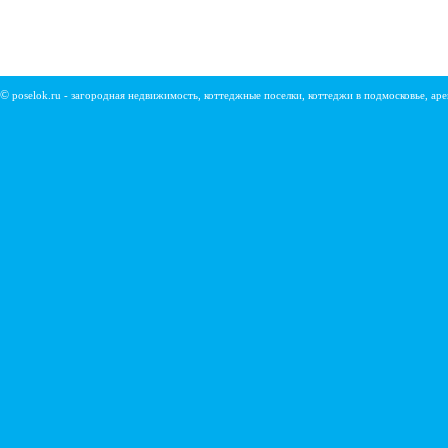
©
poselok.ru - загородная недвижимость, коттеджные поселки, коттеджи в подмосковье, ар