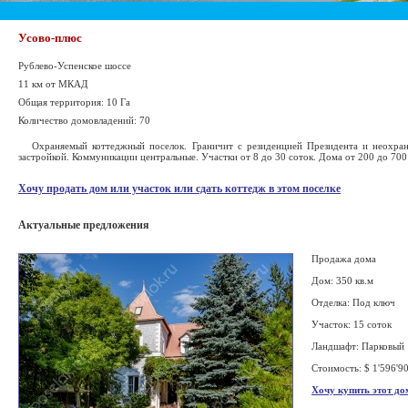
Усово-плюс
Рублево-Успенское шоссе
11 км от МКАД
Общая территория: 10 Га
Количество домовладений: 70
Охраняемый коттеджный поселок. Граничит с резиденцией Президента и неохран
застройкой. Коммуникации центральные. Участки от 8 до 30 соток. Дома от 200 до 700
Хочу продать дом или участок или сдать коттедж в этом поселке
Актуальные предложения
Продажа дома
Дом: 350 кв.м
Отделка: Под ключ
Участок: 15 соток
Ландшафт: Парковый
Стоимость: $ 1'596'9
Хочу купить этот до