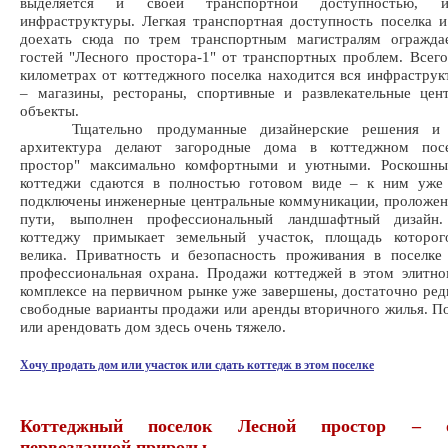
выделяется и своей транспортной доступностью, 
инфраструктуры. Легкая транспортная доступность поселка 
доехать сюда по трем транспортным магистралям огражда
гостей "Лесного простора-1" от транспортных проблем. Всего
километрах от коттеджного поселка находится вся инфраструк
– магазины, рестораны, спортивные и развлекательные цен
объекты.
Тщательно продуманные дизайнерские решения и в
архитектура делают загородные дома в коттеджном пос
простор" максимально комфортными и уютными. Роскошны
коттеджи сдаются в полностью готовом виде – к ним уже
подключены инженерные центральные коммуникации, проложе
пути, выполнен профессиональный ландшафтный дизайн
коттеджу примыкает земельный участок, площадь которог
велика. Приватность и безопасность проживания в поселке
профессиональная охрана. Продажи коттеджей в этом элитн
комплексе на первичном рынке уже завершены, достаточно ред
свободные варианты продажи или аренды вторичного жилья. П
или арендовать дом здесь очень тяжело.
Хочу продать дом или участок или сдать коттедж в этом поселке
Коттеджный поселок Лесной простор – о
первозданной природы