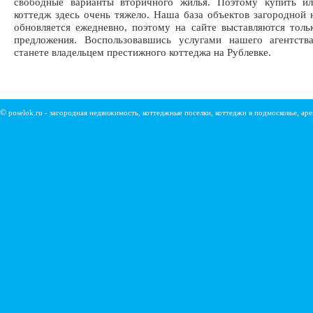
свободные варианты вторичного жилья. Поэтому купить ил
коттедж здесь очень тяжело. Наша база объектов загородной
обновляется ежедневно, поэтому на сайте выставляются толь
предложения. Воспользовавшись услугами нашего агентств
станете владельцем престижного коттеджа на Рублевке.
©
poselok.ru - загородная недвижимость, коттеджные поселки, коттеджи в подмосковье, ар