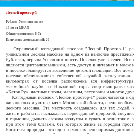
Лесной простор-1
Рублево-Успенское шоссе
19 км от МКАД
Общая территория: 8 Га
Количество домовладений: 26
Охраняемый коттеджный поселок "Лесной Простор-1" рас
уникальном лесном массиве на одном из наиболее престижны
Рублевки, первом Успенском шоссе. Поселок уже заселен. Все
являются централизованными, есть доступ в интернет и москов
в поселке планируется возведение детской площадки. Все дома
поселке обслуживаются собственной службой эксплуатации.
километрах от поселка расположена вся инфраструктура
«Семейный клуб» на Николиной горе, спортивно-развлекат
«Каток.Ру», частные школы, магазины, рестораны и многое друг
Коттеджный поселок "Лесной простор-1" располагается в о
живописных и уютных мест Московской области, среди необыч
лесного массива. Эта местность создавалась для тех людей, 
жить и работать, наслаждаясь первозданной природой, сосущес
в гармонии, дышать свежим воздухом и гулять в реликтовом ле
при этом теми благами, без которых жизнь за городом прос
Богатства природы - это одно из многих неоспоримых достоинст