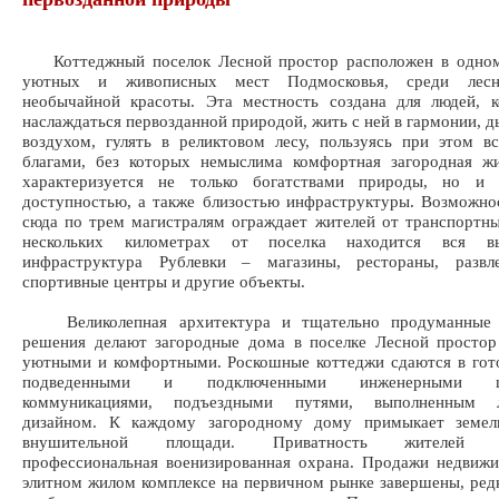
Коттеджный поселок Лесной простор расположен в одном
уютных и живописных мест Подмосковья, среди лесн
необычайной красоты. Эта местность создана для людей, к
наслаждаться первозданной природой, жить с ней в гармонии, 
воздухом, гулять в реликтовом лесу, пользуясь при этом 
благами, без которых немыслима комфортная загородная жи
характеризуется не только богатствами природы, но и 
доступностью, а также близостью инфраструктуры. Возможно
сюда по трем магистралям ограждает жителей от транспортн
нескольких километрах от поселка находится вся выс
инфраструктура Рублевки – магазины, рестораны, развл
спортивные центры и другие объекты.
Великолепная архитектура и тщательно продуманные д
решения делают загородные дома в поселке Лесной простор
уютными и комфортными. Роскошные коттеджи сдаются в гот
подведенными и подключенными инженерными це
коммуникациями, подъездными путями, выполненным 
дизайном. К каждому загородному дому примыкает земел
внушительной площади. Приватность жителей об
профессиональная военизированная охрана. Продажи недвиж
элитном жилом комплексе на первичном рынке завершены, ред