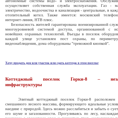
автономные системы водо- и электроснабжения. Обслужив
осуществляет собственная служба эксплуатации. Газ - ма
электричество, водоочистка и канализация - центральные, в ка
отопительный котел. Также имеется: московский телефон
интернет-линия, НТВ плюс.
Безопасность жителей гарантирована военизированной служ
многоуровневой системой доступа, организованной с ис
новейших охранных технологий. Въезды в поселок оборудо
каждой улице установлен пост охраны, по периметр
видеонаблюдения, дома оборудованы "тревожной кнопкой".
Хочу продать дом или участок или сдать коттедж в этом поселке
Коттеджный поселок Горки-8 – незав
инфраструктуры
Элитный коттеджный поселок Горки-8 расположен 
смешанного лесного массива, формирующего идеальные услов
наедине с природой. Здесь можно расслабиться и забыть о сует
его шуме и загазованности. Прогуливаясь по лесу, наслажд