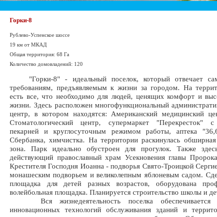
Горки-8
Рублево-Успенское шоссе
19 км от МКАД
Общая территория: 68 Га
Количество домовладений: 120
"Горки-8" - идеальный поселок, который отвечает са
требованиям, предъявляемым к жизни за городом. На терри
есть все, что необходимо для людей, ценящих комфорт и выс
жизни. Здесь расположен многофункциональный администрати
центр, в котором находятся: Американский медицинский це
Стоматологический центр, супермаркет "Перекресток" с
пекарней и круглосуточным режимом работы, аптека "36,6
Сбербанка, химчистка. На территории раскинулась обширная
зона. Парк идеально обустроен для прогулок. Также здес
действующий православный храм Усекновения главы Пророка
Крестителя Господня Иоанна - подворья Свято-Троицкой Сергие
монашеским подворьем и великолепным яблоневым садом. Сд
площадка для детей разных возрастов, оборудована проф
волейбольная площадка. Планируется строительство школы и дет
Вся жизнедеятельность поселка обеспечивается п
инновационных технологий обслуживания зданий и террито