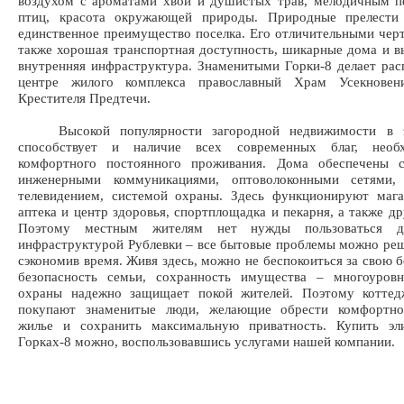
воздухом с ароматами хвои и душистых трав, мелодичным п
птиц, красота окружающей природы. Природные прелести
единственное преимущество поселка. Его отличительными чер
также хорошая транспортная доступность, шикарные дома и в
внутренняя инфраструктура. Знаменитыми Горки-8 делает ра
центре жилого комплекса православный Храм Усекновен
Крестителя Предтечи.
Высокой популярности загородной недвижимости в э
способствует и наличие всех современных благ, необ
комфортного постоянного проживания. Дома обеспечены 
инженерными коммуникациями, оптоволоконными сетями,
телевидением, системой охраны. Здесь функционируют мага
аптека и центр здоровья, спортплощадка и пекарня, а также др
Поэтому местным жителям нет нужды пользоваться д
инфраструктурой Рублевки – все бытовые проблемы можно реш
сэкономив время. Живя здесь, можно не беспокоиться за свою б
безопасность семьи, сохранность имущества – многоуровн
охраны надежно защищает покой жителей. Поэтому коттед
покупают знаменитые люди, желающие обрести комфортно
жилье и сохранить максимальную приватность. Купить э
Горках-8 можно, воспользовавшись услугами нашей компании.