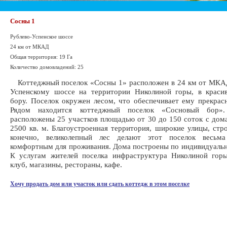
Сосны 1
Рублево-Успенское шоссе
24 км от МКАД
Общая территория: 19 Га
Количество домовладений: 25
Коттеджный поселок «Сосны 1» расположен в 24 км от МКАД
Успенскому шоссе на территории Николиной горы, в краси
бору. Поселок окружен лесом, что обеспечивает ему прекрас
Рядом находится коттеджный поселок «Сосновый бор
расположены 25 участков площадью от 30 до 150 соток с дом
2500 кв. м. Благоустроенная территория, широкие улицы, стро
конечно, великолепный лес делают этот поселок весьм
комфортным для проживания. Дома построены по индивидуаль
К услугам жителей поселка инфраструктура Николиной гор
клуб, магазины, рестораны, кафе.
Хочу продать дом или участок или сдать коттедж в этом поселке