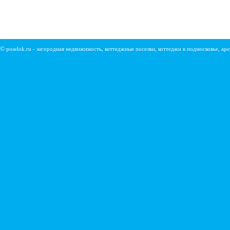
©
poselok.ru - загородная недвижимость, коттеджные поселки, коттеджи в подмосковье, ар