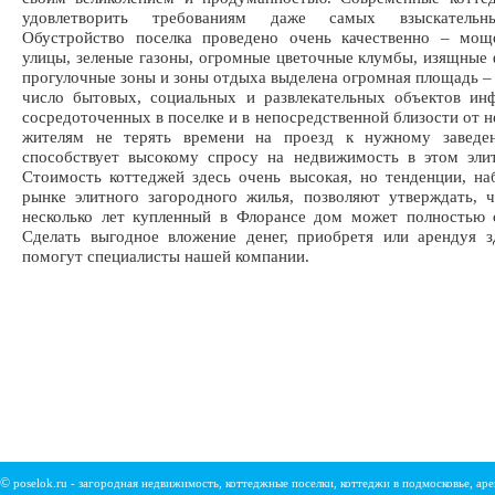
удовлетворить требованиям даже самых взыскательн
Обустройство поселка проведено очень качественно – мощ
улицы, зеленые газоны, огромные цветочные клумбы, изящные
прогулочные зоны и зоны отдыха выделена огромная площадь – 
число бытовых, социальных и развлекательных объектов ин
сосредоточенных в поселке и в непосредственной близости от н
жителям не терять времени на проезд к нужному заведе
способствует высокому спросу на недвижимость в этом эли
Стоимость коттеджей здесь очень высокая, но тенденции, н
рынке элитного загородного жилья, позволяют утверждать, 
несколько лет купленный в Флорансе дом может полностью 
Сделать выгодное вложение денег, приобретя или арендуя з
помогут специалисты нашей компании.
©
poselok.ru - загородная недвижимость, коттеджные поселки, коттеджи в подмосковье, ар