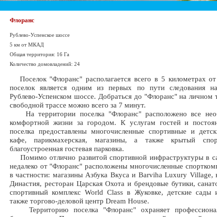
Флоранс
Рублево-Успенское шоссе
5 км от МКАД
Общая территория: 16 Га
Количество домовладений: 24
Поселок "Флоранс" располагается всего в 5 километрах о
поселок является одним из первых по пути следования н
Рублево-Успенском шоссе. Добраться до "Флоранс" на личном 
свободной трассе можно всего за 7 минут.
На территории поселка "Флоранс" расположено все нео
комфортной жизни за городом. К услугам гостей и постоя
поселка предоставлены многочисленные спортивные и детск
кафе, парикмахерская, магазины, а также крытый спор
благоустроенная гостевая парковка.
Помимо отлично развитой спортивной инфраструктуры в са
недалеко от "Флоранс" расположены многочисленные спортком
в частности: магазины Азбука Вкуса и Barviha Luxury Village,
Династия, ресторан Царская Охота и брендовые бутики, санат
спортивный комплекс World Class в Жуковке, детские сады 
также торгово-деловой центр Dream House.
Территорию поселка "Флоранс" охраняет профессионал