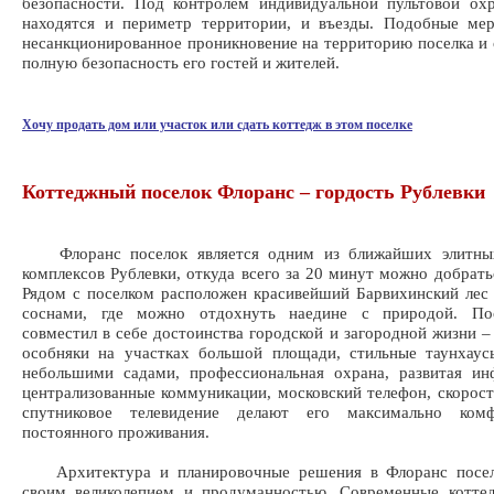
безопасности. Под контролем индивидуальной пультовой ох
находятся и периметр территории, и въезды. Подобные ме
несанкционированное проникновение на территорию поселка и
полную безопасность его гостей и жителей.
Хочу продать дом или участок или сдать коттедж в этом поселке
Коттеджный поселок Флоранс – гордость Рублевки
Флоранс поселок является одним из ближайших элитных
комплексов Рублевки, откуда всего за 20 минут можно добрать
Рядом с поселком расположен красивейший Барвихинский ле
соснами, где можно отдохнуть наедине с природой. По
совместил в себе достоинства городской и загородной жизни –
особняки на участках большой площади, стильные таунхау
небольшими садами, профессиональная охрана, развитая ин
централизованные коммуникации, московский телефон, скорост
спутниковое телевидение делают его максимально ком
постоянного проживания.
Архитектура и планировочные решения в Флоранс посел
своим великолепием и продуманностью. Современные котте