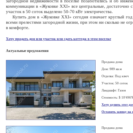
загородной недвижимости в поселке позаботились и об инжен
коммуникации в «Жуковке XXI» все центральные, достаточно ск
участок в 50 соток выделено 50-70 кВт электричества.
Купить дом в «Жуковке XXI» сегодня означает круглый год
всеми прелестями загородной жизни, при этом ни сколько не ог
в комфорте.
Хочу продать дом или участок или сдать коттедж в этом поселке
Актуальные предложения
Продажа дома
Дом: 989 кв.м
Отделка: Под ключ
Участок: 50 соток
Ландшафт: Газон
Стоимость: $ 10'496'
Хочу купить этот до
Оставить заявку на
Продажа дома