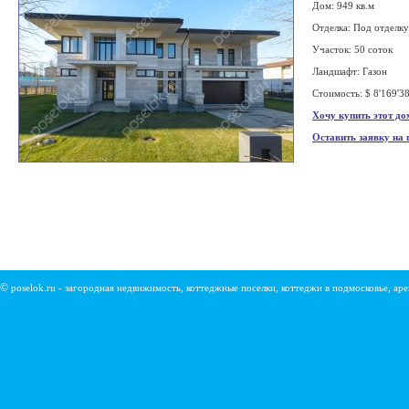
Дом: 949 кв.м
Отделка: Под отделку
Участок: 50 соток
Ландшафт: Газон
Стоимость: $ 8'169'3
Хочу купить этот до
Оставить заявку на
©
poselok.ru - загородная недвижимость, коттеджные поселки, коттеджи в подмосковье, ар