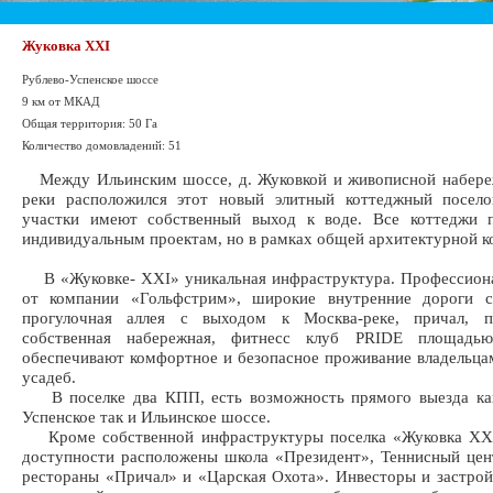
Жуковка XXI
Рублево-Успенское шоссе
9 км от МКАД
Общая территория: 50 Га
Количество домовладений: 51
Между Ильинским шоссе, д. Жуковкой и живописной набере
реки расположился этот новый элитный коттеджный посело
участки имеют собственный выход к воде. Все коттеджи 
индивидуальным проектам, но в рамках общей архитектурной к
В «Жуковке- XXI» уникальная инфраструктура. Профессиона
от компании «Гольфстрим», широкие внутренние дороги с
прогулочная аллея с выходом к Москва-реке, причал, п
собственная набережная, фитнесс клуб PRIDE площадью
обеспечивают комфортное и безопасное проживание владельца
усадеб.
В поселке два КПП, есть возможность прямого выезда как
Успенское так и Ильинское шоссе.
Кроме собственной инфраструктуры поселка «Жуковка XXI
доступности расположены школа «Президент», Теннисный цен
рестораны «Причал» и «Царская Охота». Инвесторы и застро