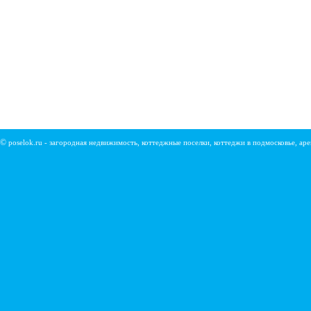
©
poselok.ru - загородная недвижимость, коттеджные поселки, коттеджи в подмосковье, ар