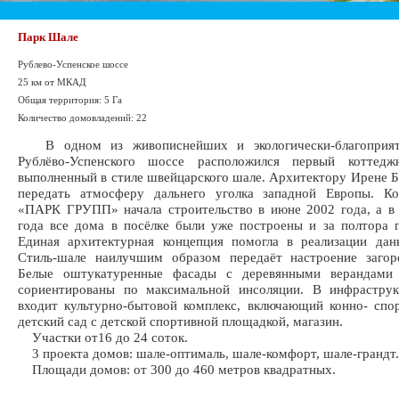
Парк Шале
Рублево-Успенское шоссе
25 км от МКАД
Общая территория: 5 Га
Количество домовладений: 22
В одном из живописнейших и экологически-благоприят
Рублёво-Успенского шоссе расположился первый коттедж
выполненный в стиле швейцарского шале. Архитектору Ирене Б
передать атмосферу дальнего уголка западной Европы. 
«ПАРК ГРУПП» начала строительство в июне 2002 года, а в
года все дома в посёлке были уже построены и за полтора 
Единая архитектурная концепция помогла в реализации дан
Стиль-шале наилучшим образом передаёт настроение загор
Белые оштукатуренные фасады с деревянными верандами
сориентированы по максимальной инсоляции. В инфраструк
входит культурно-бытовой комплекс, включающий конно- спо
детский сад с детской спортивной площадкой, магазин.
Участки от16 до 24 соток.
3 проекта домов: шале-оптималь, шале-комфорт, шале-грандт.
Площади домов: от 300 до 460 метров квадратных.