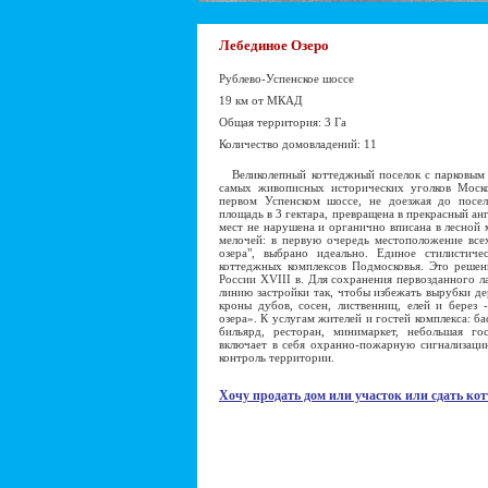
Лебединое Озеро
Рублево-Успенское шоссе
19 км от МКАД
Общая территория: 3 Га
Количество домовладений: 11
Великолепный коттеджный поселок с парковым к
самых живописных исторических уголков Моско
первом Успенском шоссе, не доезжая до посел
площадь в 3 гектара, превращена в прекрасный ан
мест не нарушена и органично вписана в лесной 
мелочей: в первую очередь местоположение все
озера", выбрано идеально. Единое стилистич
коттеджных комплексов Подмосковья. Это решен
России XVIII в. Для сохранения первозданного л
линию застройки так, чтобы избежать вырубки д
кроны дубов, сосен, лиственниц, елей и берез 
озера». К услугам жителей и гостей комплекса: ба
бильярд, ресторан, минимаркет, небольшая го
включает в себя охранно-пожарную сигнализаци
контроль территории.
Хочу продать дом или участок или сдать кот