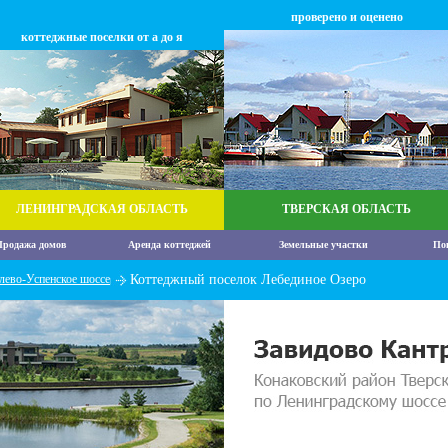
проверено и оценено
коттеджные поселки от а до я
ЛЕНИНГРАДСКАЯ ОБЛАСТЬ
ТВЕРСКАЯ ОБЛАСТЬ
родажа домов
Аренда коттеджей
Земельные участки
По
лево-Успенское шоссе
Коттеджный поселок Лебединое Озеро