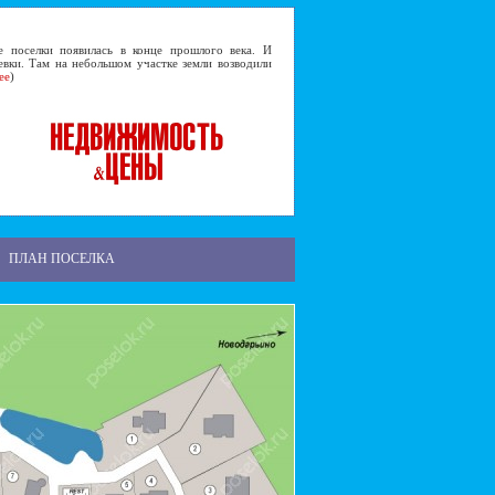
селки появилась в конце прошлого века. И
евки. Там на небольшом участке земли возводили
ее
)
ПЛАН ПОСЕЛКА