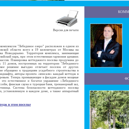
КОММ
Версия для печати
омплексом "Лебединое озеро" расположен в одном из
вской области всего в 19 километрах от Москвы на
ка Новодарьино. Территория комплекса, занимающая
глийский парк, при этом естественная гармония здешних
массив. Планировка коттеджного поселка продумана до
х 11 домов, построенных на территории "Лебединого
еское решение выгодно отличает поселок от других
ие обращено к традициям усадебного строительства в
андшафта, авторы проекта «вписали» каждый коттедж в
еревьев. Теперь примыкающие к фасадам домов мощные
Ф
- это естественное и богатое украшение «Лебединого
ссейн, финская сауна и турецкая баня, тренажерный зал,
стиница. Система безопасности коттеджного поселка
ю, установленную в каждом доме, а также аппаратный
тедж в этом поселке