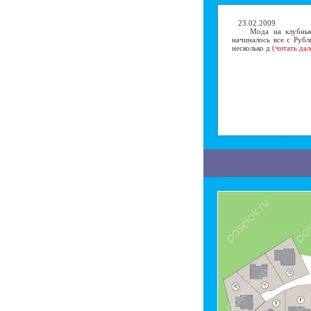
23.02.2009
Мода на клубные по
начиналось все с Рубл
несколько д (
читать дал