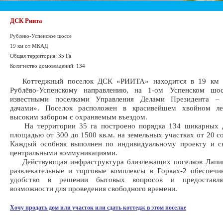
ДСК Риита
Рублево-Успенское шоссе
19 км от МКАД
Общая территория: 35 Га
Количество домовладений: 134
Коттеджный поселок ДСК «РИИТА» находится в 19 км
Рублёво-Успенскому направлению, на 1-ом Успенском шо
известными поселками Управления Делами Президента –
дачами». Поселок расположен в красивейшем хвойном ле
высоким забором с охраняемым въездом.
На территории 35 га построено порядка 134 шикарных 
площадью от 300 до 1500 кв.м. на земельных участках от 20 со
Каждый особняк выполнен по индивидуальному проекту и с
центральными коммуникациями.
Действующая инфраструктура близлежащих поселков Лапин
развлекательные и торговые комплексы в Горках-2 обеспеч
удобство в решении бытовых вопросов и предоставл
возможности для проведения свободного времени.
Хочу продать дом или участок или сдать коттедж в этом поселке