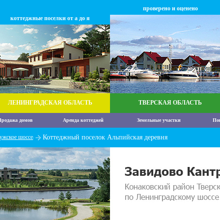
проверено и оценено
коттеджные поселки от а до я
ЛЕНИНГРАДСКАЯ ОБЛАСТЬ
ТВЕРСКАЯ ОБЛАСТЬ
родажа домов
Аренда коттеджей
Земельные участки
По
ужское шоссе
Коттеджный поселок Альпийская деревня