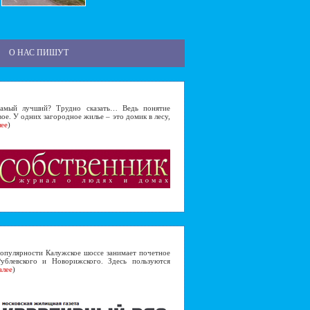
О НАС ПИШУТ
ый лучший? Трудно сказать… Ведь понятие
ое. У одних загородное жилье – это домик в лесу,
лее
)
пулярности Калужское шоссе занимает почетное
Рублевского и Новорижского. Здесь пользуются
алее
)