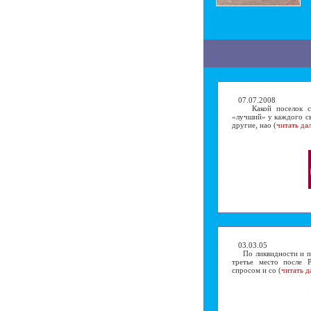
07.07.2008
Какой поселок сам
«лучший» у каждого св
другие, нао (
читать да
03.03.05
По ликвидности и по
третье место после 
спросом и со (
читать д