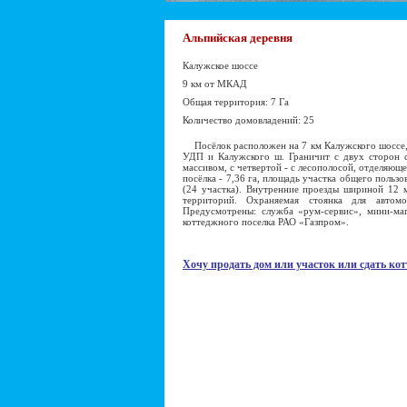
Альпийская деревня
Калужское шоссе
9 км от МКАД
Общая территория: 7 Га
Количество домовладений: 25
Посёлок расположен на 7 км Калужского шоссе, в
УДП и Калужского ш. Граничит с двух сторон с
массивом, с четвертой - с лесополосой, отделяющ
посёлка - 7,36 га, площадь участка общего пользов
(24 участка). Внутренние проезды шириной 12 м
территорий. Охраняемая стоянка для автомо
Предусмотрены: служба «рум-сервис», мини-маг
коттеджного поселка РАО «Газпром».
Хочу продать дом или участок или сдать кот