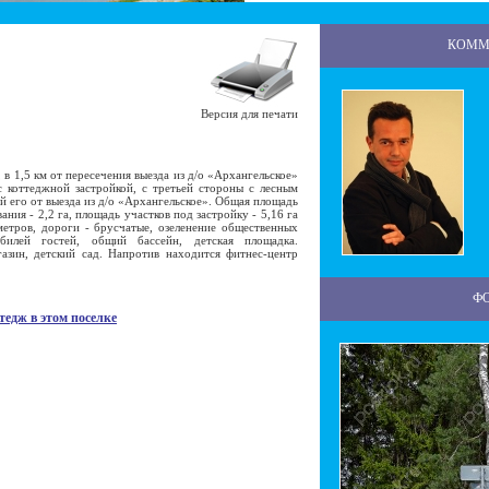
КОММ
Версия для печати
 1,5 км от пересечения выезда из д/о «Архангельское»
 коттеджной застройкой, с третьей стороны с лесным
ей его от выезда из д/о «Архангельское». Общая площадь
ания - 2,2 га, площадь участков под застройку - 5,16 га
етров, дороги - брусчатые, озеленение общественных
билей гостей, общий бассейн, детская площадка.
азин, детский сад. Напротив находится фитнес-центр
Ф
тедж в этом поселке