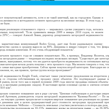
 покупательской активности, хотя и не такой заметный, как на городском. Однако и
ск активности в коттеджном сегменте приходится на весенние месяцы. В этом году, в
 не было.
ция реализации отложенного спроса — закрывались сделки ушедшего года, началась
альных покупателей. "Если сравнивать январь 2009 и январь 2010 годов, то можем
 на 20%",— говорит Алексей Левин, директор департамента загородной недвижимости
маркетинговых коммуникаций Rodex Group, дает еще более радикальную оценку:
личество сделок в среднем выросло на 80%. Динамика в январе говорит о том, что февра
редь новыми клиентами. И это очень ободряющий показатель".
чалом прошлого года не слишком показательно. Но, к примеру, Владимир Яхонтов, уп
 на загородном рынке — тенденция последних нескольких месяцев. "Существует две катег
авило, выигрывают, потому что им удается приобрести недвижимость по оптимально выгодн
рвая категория начала делать покупки с лета прошлого года. Мы можем говорить о том, ч
и самые выгодные приобретения. Сейчас время покупок второй категории. Благодаря им се
жения, но, как правило, третья группа всегда проигрывает".
 недвижимости Knight Frank, отмечает также увеличение предложения на вторичном ры
ок со стороны собственников на продажу своих объектов. Это подтверждает данные н
й рынок, после того как в первой половине 2009 года многие продавцы снимали объекты
са и крупными размерами скидок). В настоящее время основные сделки в элитном сегмен
 $10 млн".
шло плановое повышение цен в ряде случаев. "Ценовая стабилизация и растущая уверен
сей Артемьев, руководитель отдела загородной недвижимости "Калинка-Риэлти".— По н
 на текущих уровнях предполагает в первом квартале повышение цен реализации на уровне
ая динамика цен: в целом среднерыночный рост стоимости загородных предложений пре
сти компании Welhome.— Стоимость земельных участков увеличилась в полтора-два раза, 
строительства подорожали на 10-15%, ликвидное жилье на вторичном рынке — на 20-30%, 