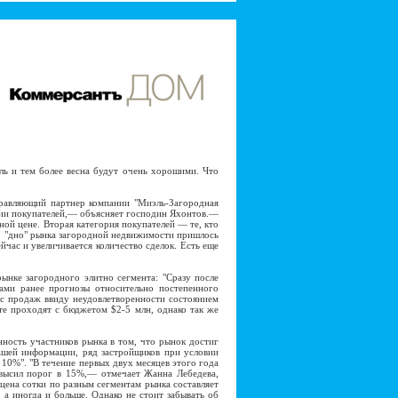
ль и тем более весна будут очень хорошими. Что
равляющий партнер компании "Миэль-Загородная
ории покупателей,— объясняет господин Яхонтов.—
ой цене. Вторая категория покупателей — те, кто
то "дно" рынка загородной недвижимости пришлось
йчас и увеличивается количество сделок. Есть еще
нке загородного элитно сегмента: "Сразу после
ами ранее прогнозы относительно постепенного
 с продаж ввиду неудовлетворенности состоянием
те проходят с бюджетом $2-5 млн, однако так же
ность участников рынка в том, что рынок достиг
ашей информации, ряд застройщиков при условии
 10%". "В течение первых двух месяцев этого года
высил порог в 15%,— отмечает Жанна Лебедева,
цена сотки по разным сегментам рынка составляет
а иногда и больше. Однако не стоит забывать об