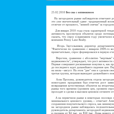
25.02.2010
Без сна с оптимизмом
На загородном рынке наблюдатели отмечают рост
это уже значительный сдвиг: традиционный вспле
отличие от прошлого, "зимней спячки" за городом
Для января 2010 года стала характерной тенден
активность просмотров объектов среди потенци
сказать, что спрос в нынешнем году увеличился
компании Penny Lane Realty.
Игорь Заугольников, директор департамента 
"Фактически по сравнению с январем 2009-го ко
примечательно, спрос формировался в первую оче
Впрочем, сравнение с абсолютно "мертвым" на
недвижимость", утверждает, что рост активности
Первые совершают рискованные покупки и, как пр
до последнего ждет дальнейшего падения цен. Пе
на июль—август. На этом "дне" они и сделали сво
третья группа, которая выжидает дальнейшего пони
Алла Прохина, руководитель отдела загородной
новогодних праздников был отмечен рост заяв
возвращения качественных объектов на вторичны
рынка того времени (уровнем цен, уровнем спро
проходят и сделки в высоком ценовом сегменте от
А на первичном рынке в некоторых поселках про
минимального ценового уровня,— отмечает Алек
сохранения покупательского спроса, как минимум,
на загородном рынке наблюдалась положительн
руководитель департамента загородной недвижимо
в среднем от $4 тыс. до $50 тыс. Дома нового 