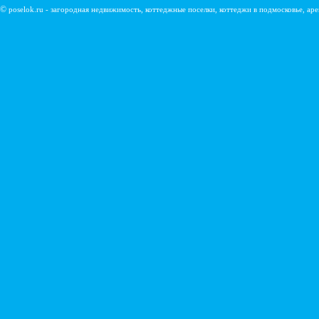
©
poselok.ru - загородная недвижимость, коттеджные поселки, коттеджи в подмосковье, ар