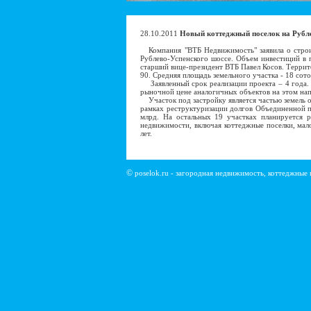
28.10.2011
Новый коттеджный поселок на Рубл
Компания "ВТБ Недвижимость" заявила о строит
Рублево-Успенского шоссе. Объем инвестиций в 
старший вице-президент ВТБ Павел Косов. Террит
90. Средняя площадь земельного участка - 18 сото
Заявленный срок реализации проекта – 4 года. 
рыночной цене аналогичных объектов на этом нап
Участок под застройку является частью земель о
рамках реструктуризации долгов Объединенной п
млрд. На остальных 19 участках планируется ре
недвижимости, включая коттеджные поселки, мал
лет.
©
poselok.ru - загородная недвижимость, коттеджные 