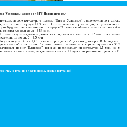
ево-Успенском шоссе от «ВТБ-Недвижимость»
ельстве нового коттеджного поселка "Николо-Успенское", расположенного в районе
проект составит порядка $170 млн. Об этом заявил генеральный директор компании и
ория будущего поселка занимает площадь в 30 гектаров, общее количество коттеджей –
к, средняя площадь дома - 355 кв. м.
Стоимость домовладения в рамках этого проекта составит около $2 млн. при средней
равлении на уровне $4-4,5 млн.
бщей площадью более 1,08 тысяч гектаров (всего 20 участков), которые ВТБ получил в
ромышленной корпорации. Стоимость земли оценивается экспертами примерно в $2,3
ализовать проект "Плещеево", который предполагает строительство 1,5 млн. кв. м
оэтажное жилье и коммерческую недвижимость. Общий срок реализации проекта - 15
поселки, коттеджи в подмосковье, аренда коттеджей