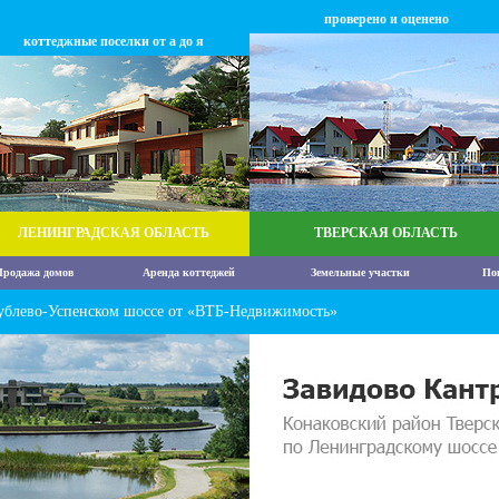
проверено и оценено
коттеджные поселки от а до я
ЛЕНИНГРАДСКАЯ ОБЛАСТЬ
ТВЕРСКАЯ ОБЛАСТЬ
родажа домов
Аренда коттеджей
Земельные участки
По
ублево-Успенском шоссе от «ВТБ-Недвижимость»