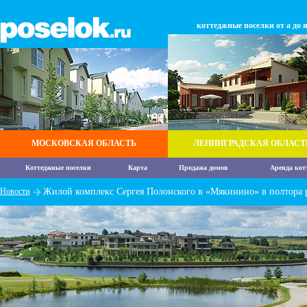
коттеджные поселки от а до 
МОСКОВСКАЯ ОБЛАСТЬ
ЛЕНИНГРАДСКАЯ ОБЛАСТ
Коттеджные поселки
Карта
Продажа домов
Аренда кот
Новости
Жилой комплекс Сергея Полонского в «Мякинино» в полтора р