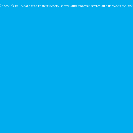
©
poselok.ru - загородная недвижимость, коттеджные поселки, коттеджи в подмосковье, ар