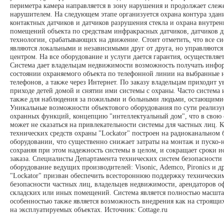
периметра камера направляется в зону нарушения и продолжает слеж
нарушителем. На следующем этапе организуется охрана контура зда
контактных датчиков и датчиков разрушения стекла и охрана внутре
помещений объекта по средствам инфракрасных датчиков, датчиков 
технологии, срабатывающих на движение. Стоит отметить, что все с
являются локальными и независимыми друг от друга, но управляютс
центром. На все оборудование и услуги дается гарантия, осуществляет
Система дает владельцам недвижимости возможность получать инфо
состоянии охраняемого объекта по телефонной линии на выбранные 
телефонов, а также через Интернет. По заказу владельцам приходит 
приходе детей домой и снятии ими системы с охраны. Часто система 
также для наблюдения за пожилыми и больными людьми, остающимис
Уникальные возможности объектового оборудования по сути реализ
охранных функций, концепцию "интеллектуальный дом", что в свою 
может не сказаться на привлекательности системы для частных лиц. 
технических средств охраны "Lockator" построен на радиоканальном
оборудовании, что существенно снижает затраты на монтаж и пуско-н
сохраняя при этом надежность системы в целом, и сокращает сроки 
заказа. Специалисты Департамента технических систем безопасности
оборудование ведущих производителей: Visonic, Ademco, Pironics и д
"Lockator" призван обеспечить всестороннюю поддержку технически
безопасности частных лиц, владельцев недвижимости, арендаторов о
складских или иных помещений. Система является полностью масшт
особенностью также является возможность внедрения как на строящих
на эксплуатируемых объектах. Источник: Cottage.ru