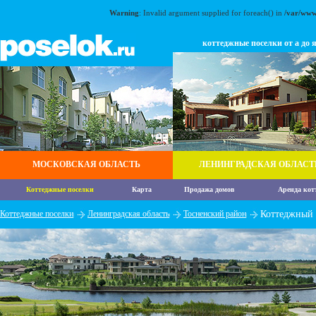
Warning
: Invalid argument supplied for foreach() in
/var/www
коттеджные поселки от а до 
МОСКОВСКАЯ ОБЛАСТЬ
ЛЕНИНГРАДСКАЯ ОБЛАСТ
Коттеджные поселки
Карта
Продажа домов
Аренда кот
Коттеджные поселки
Ленинградская область
Тосненский район
Коттеджный 