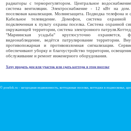
радиаторы с терморегулятором. Центральное водоснабжение
система вентиляции. Электроснабжение - 12 кВт на дом.
поселковая канализация. Молниезащита. Подводка телефона и с
Кабельное телевидение. Домофон, система охранной си
подключенная к пульту охраны поселка. Система охранной си
окружающей территории, система электронного патруля.Котте
"Мариинская усадьба" круглосуточно охраняется, фу
видеонаблюдение, ведётся патрулирование территории. Вн
противопожарная и противовзломная сигнализации. Серв
обеспечивают уборку и благоустройство территории, освещение
обслуживание и ремонт инженерного оборудования.
Хочу продать дом или участок или сдать коттедж в этом поселке
©
poselok.ru - загородная недвижимость, коттеджные поселки, коттеджи в подмосковье, ар