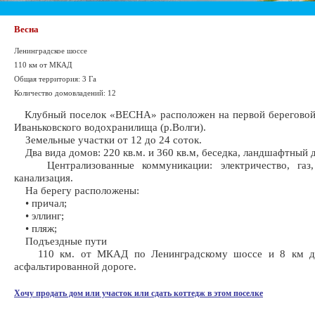
Весна
Ленинградское шоссе
110 км от МКАД
Общая территория: 3 Га
Количество домовладений: 12
Клубный поселок «ВЕСНА» расположен на первой береговой 
Иваньковского водохранилища (р.Волги).
Земельные участки от 12 до 24 соток.
Два вида домов: 220 кв.м. и 360 кв.м, беседка, ландшафтный 
Централизованные коммуникации: электричество, газ, 
канализация.
На берегу расположены:
• причал;
• эллинг;
• пляж;
Подъездные пути
110 км. от МКАД по Ленинградскому шоссе и 8 км до
асфальтированной дороге.
Хочу продать дом или участок или сдать коттедж в этом поселке